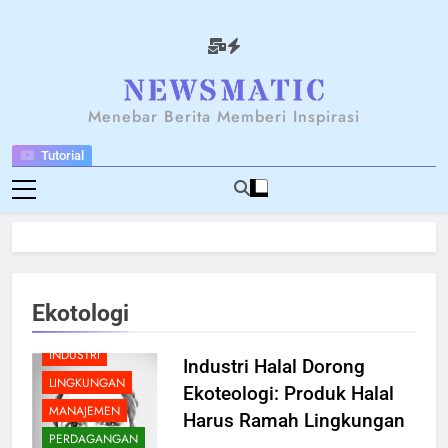
Skip
to
content
NEWSANTARA
Menebar Berita Memberi Inspirasi
Tutorial
BELANJA
BERITA
BREAKING NEWS
EKONOMI
Ekotologi
FOOD
HUKUM
INDUSTRI
Industri Halal Dorong
LINGKUNGAN
Ekoteologi: Produk Halal
MANAJEMEN
Harus Ramah Lingkungan
PERDAGANGAN