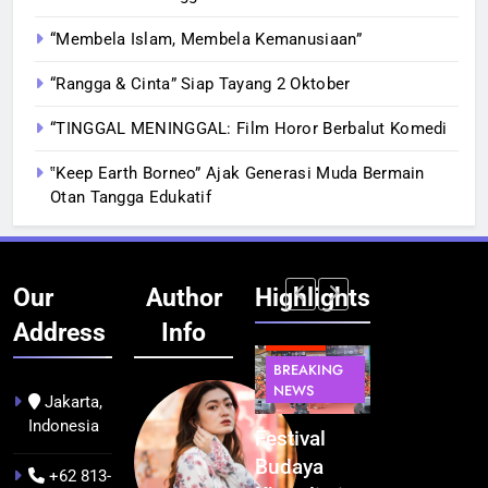
“Membela Islam, Membela Kemanusiaan”
“Rangga & Cinta” Siap Tayang 2 Oktober
“TINGGAL MENINGGAL: Film Horor Berbalut Komedi
‟Keep Earth Borneo” Ajak Generasi Muda Bermain
Otan Tangga Edukatif
Our
Author
Highlights
Address
Info
BERITA
INFRASTRUKTUR
BERITA
BERITA
BREAKING
IT &
BREAKING
BREAKING
NEWS
TEKNOLOGI
NEWS
NEWS
Jakarta,
Indonesia
Kualitas
Indonesia
Festival
BGN Tindak
Pramuwisata
Resmi
Budaya
Tegas! 833
+62 813-