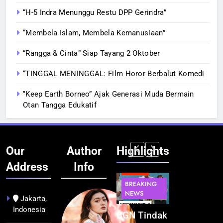
“H-5 Indra Menunggu Restu DPP Gerindra”
“Membela Islam, Membela Kemanusiaan”
“Rangga & Cinta” Siap Tayang 2 Oktober
“TINGGAL MENINGGAL: Film Horor Berbalut Komedi
‟Keep Earth Borneo” Ajak Generasi Muda Bermain
Otan Tangga Edukatif
Our
Author
Highlights
Address
Info
BERITA
BERITA
BERITA
BERITA
BREAKING
BREAKING
BREAKING
BUDAYA
NEWS
NEWS
NEWS
Jakarta,
Indonesia
Pontianak
Festival
BGN Tindak
Kualitas