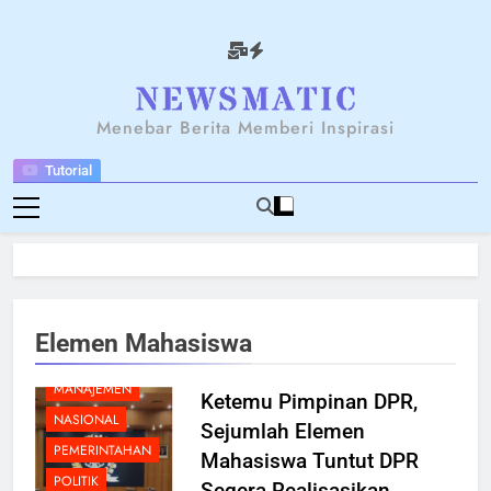
Skip
to
content
NEWSANTARA
Menebar Berita Memberi Inspirasi
Tutorial
BERITA
BREAKING NEWS
Elemen Mahasiswa
KOMUNIKASI
MANAJEMEN
Ketemu Pimpinan DPR,
NASIONAL
Sejumlah Elemen
PEMERINTAHAN
Mahasiswa Tuntut DPR
POLITIK
Segera Realisasikan