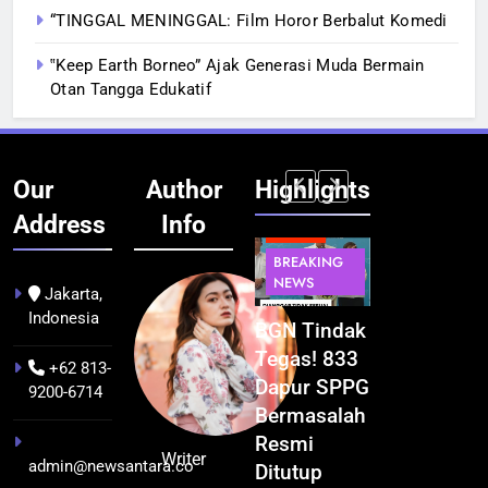
“TINGGAL MENINGGAL: Film Horor Berbalut Komedi
‟Keep Earth Borneo” Ajak Generasi Muda Bermain
Otan Tangga Edukatif
Our
Author
Highlights
Address
Info
BERITA
BERITA
BERITA
BERITA
BREAKING
BREAKING
BREAKING
BUDAYA
NEWS
NEWS
NEWS
Jakarta,
Indonesia
Pontianak
Festival
BGN Tindak
Kualitas
dalam Peta
Budaya
Tegas! 833
Pramuwisat
+62 813-
Kolonial
Khatulistiwa
Dapur SPPG
Dukung
9200-6714
Awal Abad
2026
Bermasalah
Peningkatan
ke-19
Terselenggara
Resmi
Industri
Writer
admin@newsantara.co
hingga
Sukses,
Ditutup
Pariwisata