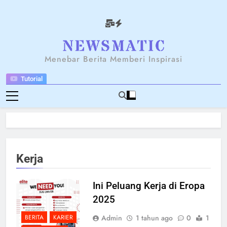
Skip
to
content
NEWSANTARA
Menebar Berita Memberi Inspirasi
Tutorial
Kerja
Ini Peluang Kerja di Eropa
2025
Admin
1 tahun ago
0
1
BERITA
KARIER