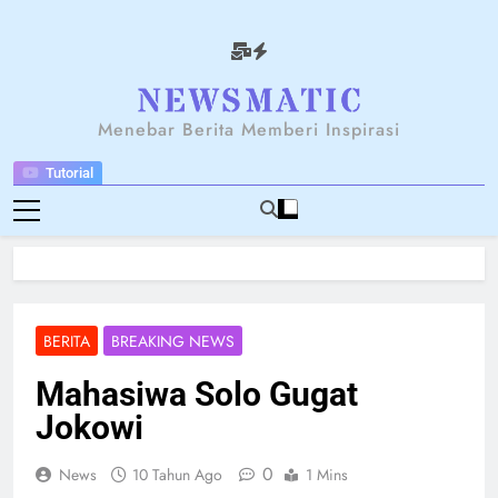
Skip
to
content
NEWSANTARA
Menebar Berita Memberi Inspirasi
Tutorial
BERITA
BREAKING NEWS
Mahasiwa Solo Gugat
Jokowi
0
News
10 Tahun Ago
1 Mins