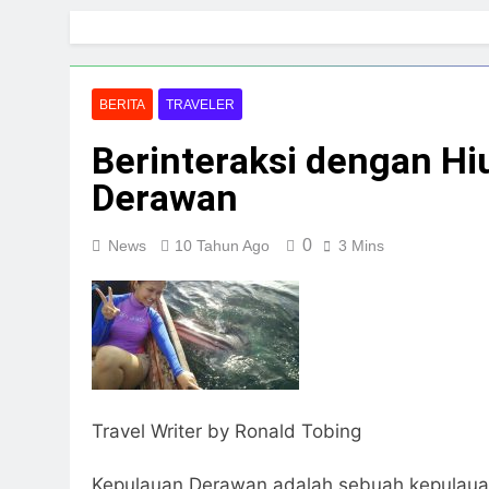
Skip
to
content
BERITA
TRAVELER
Berinteraksi dengan Hi
Derawan
0
News
10 Tahun Ago
3 Mins
Travel Writer by Ronald Tobing
Kepulauan Derawan adalah sebuah kepulaua