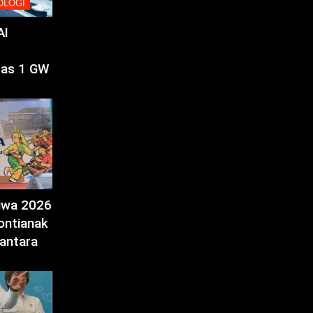
OLOGI
AI
tas 1 GW
tiwa 2026
ontianak
antara