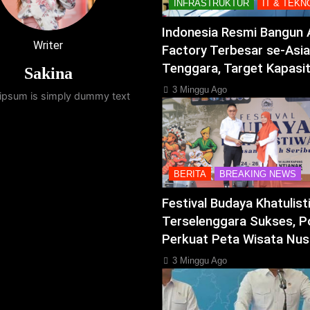
INFRASTRUKTUR
IT & TEKN
Indonesia Resmi Bangun 
Writer
Factory Terbesar se-Asia
Tenggara, Target Kapasi
Sakina
3 Minggu Ago
ipsum is simply dummy text
BERITA
BREAKING NEWS
Festival Budaya Khatulis
Terselenggara Sukses, P
Perkuat Peta Wisata Nus
3 Minggu Ago