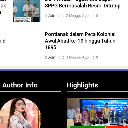
nak
SPPG Bermasalah Resmi Ditutup
a
Admin
2 Minggu Ago
0
Pontianak dalam Peta Kolonial
 di
Awal Abad ke-19 hingga Tahun
1895
Admin
3 Minggu Ago
0
Author Info
Highlights