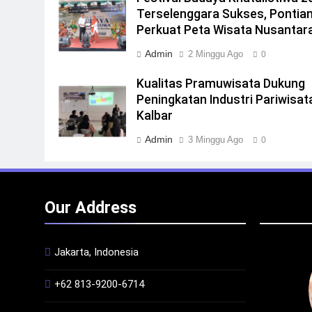
Terselenggara Sukses, Pontia
Perkuat Peta Wisata Nusantar
Admin
2 Minggu Ago
0
Kualitas Pramuwisata Dukung
Peningkatan Industri Pariwisata
Kalbar
Admin
3 Minggu Ago
0
Our Address
Jakarta, Indonesia
+62 813-9200-6714