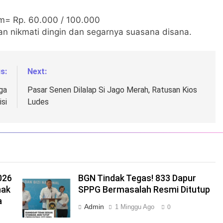
am= Rp. 60.000 / 100.000
dan nikmati dingin dan segarnya suasana disana.
s:
Next:
ga
Pasar Senen Dilalap Si Jago Merah, Ratusan Kios
isi
Ludes
026
BGN Tindak Tegas! 833 Dapur
nak
SPPG Bermasalah Resmi Ditutup
a
Admin
1 Minggu Ago
0