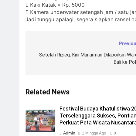
 Kaki Katak = Rp. 5000
 Kamera underwater setengah jam / satu j
Jadi tunggu apalagi, segera siapkan ransel 
Previou
Navigasi
pos
Setelah Rizieq, Kini Munarman Dilaporkan War
Bali ke Pol
Related News
Festival Budaya Khatulistiwa 2
Terselenggara Sukses, Pontia
Perkuat Peta Wisata Nusantar
Admin
1 Minggu Ago
0