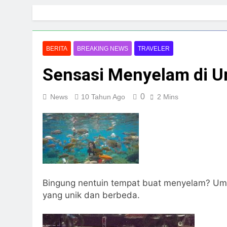
Skip
to
content
BERITA
BREAKING NEWS
TRAVELER
Sensasi Menyelam di 
0
News
10 Tahun Ago
2 Mins
Bingung nentuin tempat buat menyelam? Um
yang unik dan berbeda.