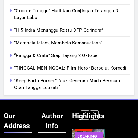
“Cocote Tonggo” Hadirkan Gunjingan Tetangga Di
Layar Lebar
“H-5 Indra Menunggu Restu DPP Gerindra”
“Membela Islam, Membela Kemanusiaan”
“Rangga & Cinta” Siap Tayang 2 Oktober
“TINGGAL MENINGGAL: Film Horor Berbalut Komedi
‟Keep Earth Borneo” Ajak Generasi Muda Bermain
Otan Tangga Edukatif
Our
Author
Highlights
Address
Info
BERITA
INFRASTRUKTUR
BERITA
BERITA
BREAKING
IT &
BREAKING
BREAKING