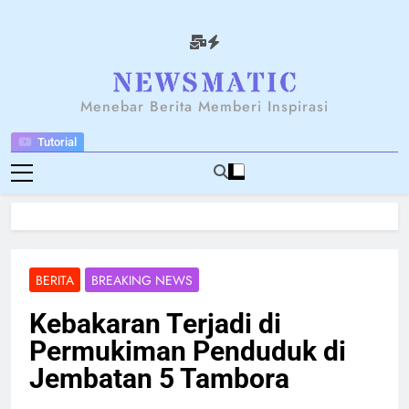
Skip
to
content
NEWSANTARA
Menebar Berita Memberi Inspirasi
Tutorial
BERITA
BREAKING NEWS
Kebakaran Terjadi di
Permukiman Penduduk di
Jembatan 5 Tambora