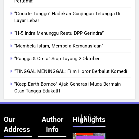
Pertama!
“Cocote Tonggo” Hadirkan Gunjingan Tetangga Di
Layar Lebar
“H-5 Indra Menunggu Restu DPP Gerindra”
“Membela Islam, Membela Kemanusiaan”
“Rangga & Cinta” Siap Tayang 2 Oktober
“TINGGAL MENINGGAL: Film Horor Berbalut Komedi
‟Keep Earth Borneo” Ajak Generasi Muda Bermain
Otan Tangga Edukatif
Our
Author
Highlights
Address
Info
BERITA
INFRASTRUKTUR
BERITA
BERITA