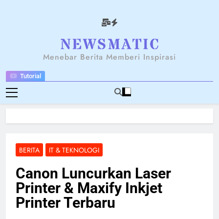
Skip
to
content
NEWSANTARA
Menebar Berita Memberi Inspirasi
Tutorial
BERITA
IT & TEKNOLOGI
Canon Luncurkan Laser
Printer & Maxify Inkjet
Printer Terbaru