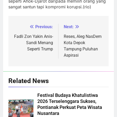
seperti Ahok-Djarot daripada memilih orang yang
sangat santun tapi kompromi korupsi.(rio)
Previous:
Next:
Navigasi
pos
Fadli Zon Yakin Anis-
Reses, Aleg NasDem
Sandi Menang
Kota Depok
Seperti Trump
Tampung Puluhan
Aspirasi
Related News
Festival Budaya Khatulistiwa
2026 Terselenggara Sukses,
Pontianak Perkuat Peta Wisata
Nusantara