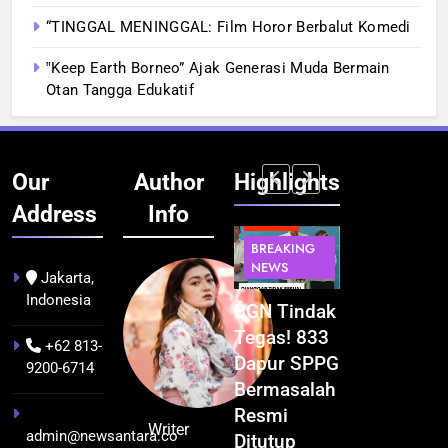
“TINGGAL MENINGGAL: Film Horor Berbalut Komedi
‟Keep Earth Borneo” Ajak Generasi Muda Bermain
Otan Tangga Edukatif
Our
Author
Highlights
Address
Info
BERITA
BERITA
BERITA
BERITA
BREAKING
BREAKING
BREAKING
BUDAYA
NEWS
NEWS
NEWS
Jakarta,
Indonesia
Pontianak
Festival
BGN Tindak
Kualitas
dalam Peta
Budaya
Tegas! 833
Pramuwisat
+62 813-
Kolonial
Khatulistiwa
Dapur SPPG
Dukung
9200-6714
Awal Abad
2026
Bermasalah
Peningkatan
ke-19
Terselenggara
Resmi
Industri
Writer
admin@newsantara.co
hingga
Sukses,
Ditutup
Pariwisata