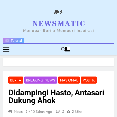
Skip
to
content
NEWSANTARA
Menebar Berita Memberi Inspirasi
Tutorial
BERITA
BREAKING NEWS
NASIONAL
POLITIK
Didampingi Hasto, Antasari
Dukung Ahok
0
News
10 Tahun Ago
2 Mins