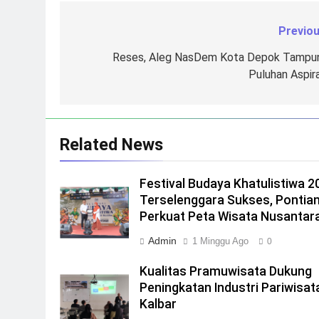
Previou
Navigasi
pos
Reses, Aleg NasDem Kota Depok Tampu
Puluhan Aspira
Related News
Festival Budaya Khatulistiwa 2
Terselenggara Sukses, Pontia
Perkuat Peta Wisata Nusantar
Admin
1 Minggu Ago
0
Kualitas Pramuwisata Dukung
Peningkatan Industri Pariwisata
Kalbar