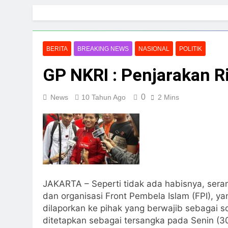
Skip
to
content
BERITA
BREAKING NEWS
NASIONAL
POLITIK
GP NKRI : Penjarakan Ri
0
News
10 Tahun Ago
2 Mins
JAKARTA – Seperti tidak ada habisnya, sera
dan organisasi Front Pembela Islam (FPI), ya
dilaporkan ke pihak yang berwajib sebagai s
ditetapkan sebagai tersangka pada Senin (30