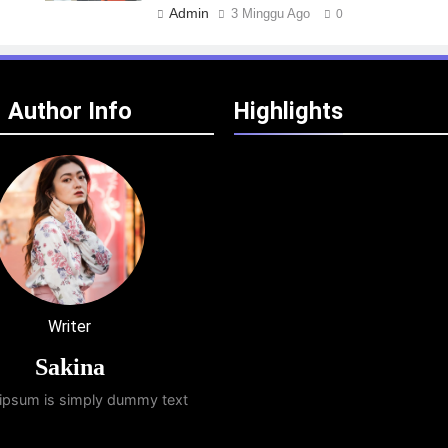
Admin
3 Minggu Ago
0
Author Info
Highlights
Writer
Sakina
ipsum is simply dummy text