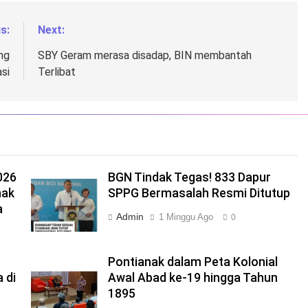
s:
Next:
ng
SBY Geram merasa disadap, BIN membantah
si
Terlibat
026
BGN Tindak Tegas! 833 Dapur
nak
SPPG Bermasalah Resmi Ditutup
a
Admin
1 Minggu Ago
0
Pontianak dalam Peta Kolonial
 di
Awal Abad ke-19 hingga Tahun
1895