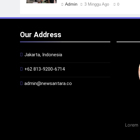
Admin
3 Minggu Ago
0
Our Address
Jakarta, Indonesia
+62 813-9200-6714
admin@newsantara.co
Lorem 