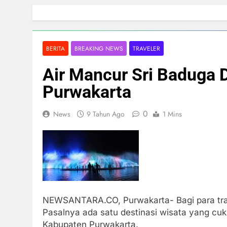
Skip
to
content
BERITA
BREAKING NEWS
TRAVELER
Air Mancur Sri Baduga 
Purwakarta
0
News
9 Tahun Ago
1 Mins
NEWSANTARA.CO, Purwakarta- Bagi para trav
Pasalnya ada satu destinasi wisata yang cuk
Kabupaten Purwakarta.