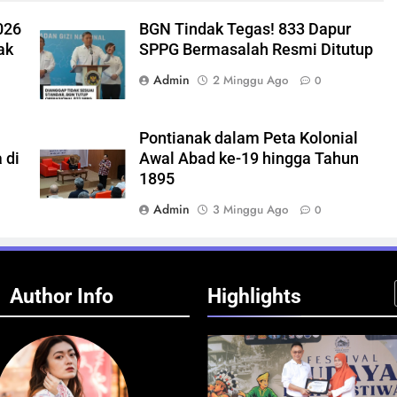
026
BGN Tindak Tegas! 833 Dapur
ak
SPPG Bermasalah Resmi Ditutup
Admin
2 Minggu Ago
0
Pontianak dalam Peta Kolonial
 di
Awal Abad ke-19 hingga Tahun
1895
Admin
3 Minggu Ago
0
Author Info
Highlights