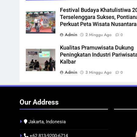
Festival Budaya Khatulistiwa 2
Terselenggara Sukses, Pontian
Perkuat Peta Wisata Nusantara
Admin
2 Minggu Ago
0
Kualitas Pramuwisata Dukung
Peningkatan Industri Pariwisata
Kalbar
Admin
3 Minggu Ago
0
Our Address
Jakarta, Indonesia
+62 813-9200-6714