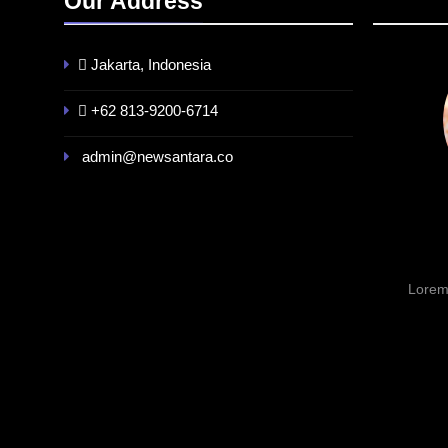
Our Address
Jakarta, Indonesia
+62 813-9200-6714
admin@newsantara.co
BERITA
BREAKING NEWS
INFR
Kualitas Pramuwisata Dukung
Indon
Peningkatan Industri Pariwisata
Factor
di Kalbar
Tengga
GW
3 Minggu Ago
Lorem
3 Min