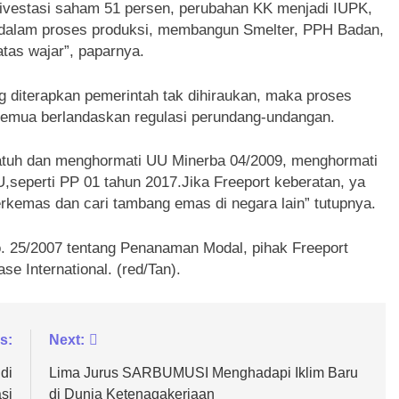
ivestasi saham 51 persen, perubahan KK menjadi IUPK,
 dalam proses produksi, membangun Smelter, PPH Badan,
tas wajar”, paparnya.
 diterapkan pemerintah tak dihiraukan, maka proses
 semua berlandaskan regulasi perundang-undangan.
 patuh dan menghormati UU Minerba 04/2009, menghormati
,seperti PP 01 tahun 2017.Jika Freeport keberatan, ya
berkemas dan cari tambang emas di negara lain” tutupnya.
 25/2007 tentang Penanaman Modal, pihak Freeport
se International. (red/Tan).
s:
Next:
di
Lima Jurus SARBUMUSI Menghadapi Iklim Baru
si
di Dunia Ketenagakerjaan