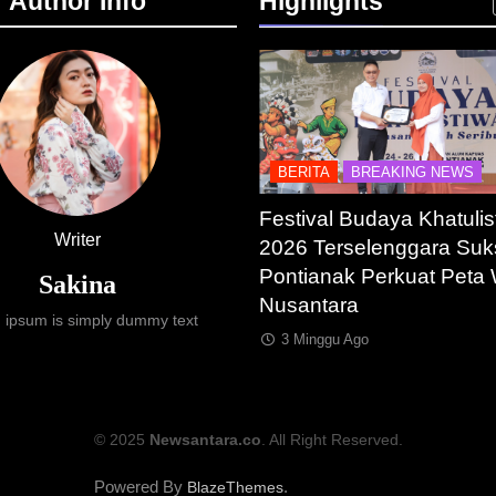
Author Info
Highlights
ASTRUKTUR
IT & TEKNOLOGI
BERITA
BREAKING NEWS
esia Resmi Bangun AI
Festival Budaya Khatulis
Writer
y Terbesar se-Asia
2026 Terselenggara Suk
ra, Target Kapasitas 1
Pontianak Perkuat Peta 
Sakina
Nusantara
 ipsum is simply dummy text
ggu Ago
3 Minggu Ago
© 2025
Newsantara.co
. All Right Reserved.
Powered By
.
BlazeThemes