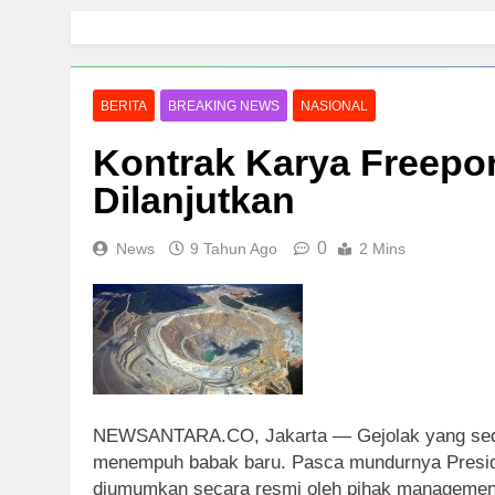
Skip
to
content
BERITA
BREAKING NEWS
NASIONAL
Kontrak Karya Freeport
Dilanjutkan
0
News
9 Tahun Ago
2 Mins
NEWSANTARA.CO, Jakarta — Gejolak yang sedan
menempuh babak baru. Pasca mundurnya Preside
diumumkan secara resmi oleh pihak management 