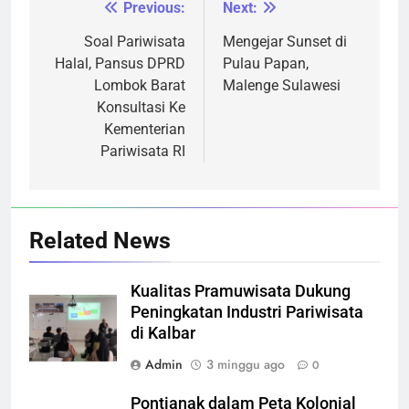
Previous:
Next:
Navigasi
pos
Soal Pariwisata
Mengejar Sunset di
Halal, Pansus DPRD
Pulau Papan,
Lombok Barat
Malenge Sulawesi
Konsultasi Ke
Kementerian
Pariwisata RI
Related News
Kualitas Pramuwisata Dukung
Peningkatan Industri Pariwisata
di Kalbar
Admin
3 minggu ago
0
Pontianak dalam Peta Kolonial