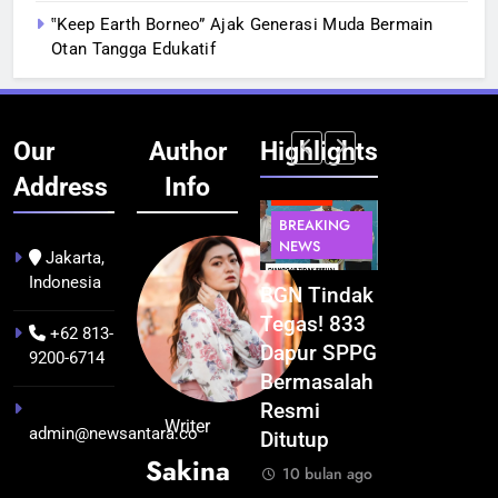
‟Keep Earth Borneo” Ajak Generasi Muda Bermain
Otan Tangga Edukatif
Our
Author
Highlights
Address
Info
BERITA
BERITA
BERITA
BERITA
BREAKING
BREAKING
BREAKING
BUDAYA
NEWS
NEWS
NEWS
Jakarta,
Indonesia
Pontianak
Festival
BGN Tindak
Kualitas
dalam Peta
Budaya
Tegas! 833
Pramuwisat
+62 813-
Kolonial
Khatulistiwa
Dapur SPPG
Dukung
9200-6714
Awal Abad
2026
Bermasalah
Peningkatan
ke-19
Terselenggara
Resmi
Industri
Writer
admin@newsantara.co
hingga
Sukses,
Ditutup
Pariwisata
Sakina
Tahun 1895
Pontianak
di Kalbar
10 bulan ago