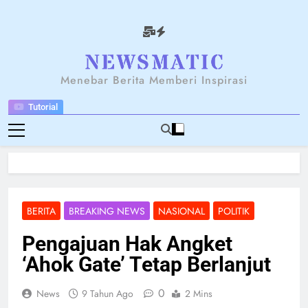
Skip
to
content
NEWSANTARA
Menebar Berita Memberi Inspirasi
Tutorial
BERITA
BREAKING NEWS
NASIONAL
POLITIK
Pengajuan Hak Angket
‘Ahok Gate’ Tetap Berlanjut
0
News
9 Tahun Ago
2 Mins