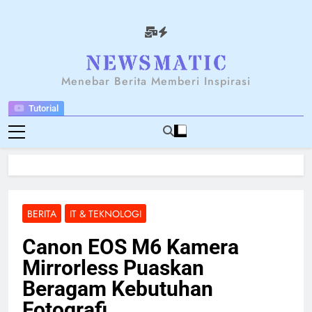
Skip
to
content
NEWSANTARA
Menebar Berita Memberi Inspirasi
Tutorial
BERITA
IT & TEKNOLOGI
Canon EOS M6 Kamera
Mirrorless Puaskan
Beragam Kebutuhan
Fotografi