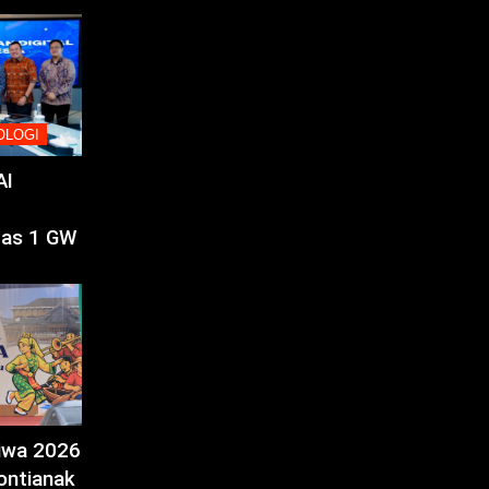
OLOGI
AI
tas 1 GW
tiwa 2026
ontianak