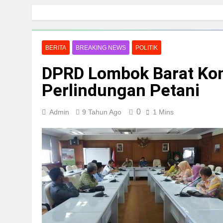
Skip
to
content
BERITA
BREAKING NEWS
POLITIK
DPRD Lombok Barat Kon
Perlindungan Petani
0
Admin
9 Tahun Ago
1 Mins