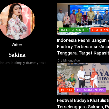
INFRASTRUKTUR
IT & TEKN
Indonesia Resmi Bangun 
Writer
Factory Terbesar se-Asia
Tenggara, Target Kapasi
Sakina
3 Minggu Ago
ipsum is simply dummy text
BERITA
BREAKING NEWS
Festival Budaya Khatulis
Terselenggara Sukses, P