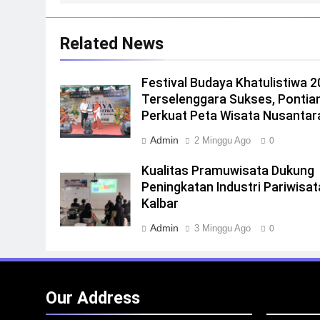
Related News
Festival Budaya Khatulistiwa 
Terselenggara Sukses, Pontia
Perkuat Peta Wisata Nusantar
Admin
2 Minggu Ago
0
Kualitas Pramuwisata Dukung
Peningkatan Industri Pariwisat
Kalbar
Admin
3 Minggu Ago
0
Our Address