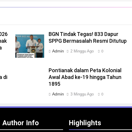
2026
BGN Tindak Tegas! 833 Dapur
nak
SPPG Bermasalah Resmi Ditutup
a
Admin
2 Minggu Ago
0
Pontianak dalam Peta Kolonial
a di
Awal Abad ke-19 hingga Tahun
1895
Admin
3 Minggu Ago
0
Author Info
Highlights