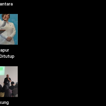
antara
Dapur
Ditutup
kung