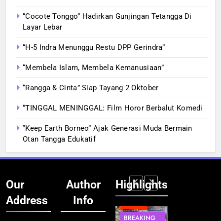
“Cocote Tonggo” Hadirkan Gunjingan Tetangga Di
Layar Lebar
“H-5 Indra Menunggu Restu DPP Gerindra”
“Membela Islam, Membela Kemanusiaan”
“Rangga & Cinta” Siap Tayang 2 Oktober
“TINGGAL MENINGGAL: Film Horor Berbalut Komedi
‟Keep Earth Borneo” Ajak Generasi Muda Bermain
Otan Tangga Edukatif
Our
Author
Highlights
Address
Info
BERITA
BERITA
BREAKING
IT &
BREAKING