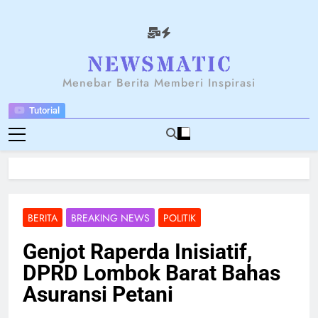
Skip
to
content
NEWSANTARA
Menebar Berita Memberi Inspirasi
Tutorial
BERITA
BREAKING NEWS
POLITIK
Genjot Raperda Inisiatif,
DPRD Lombok Barat Bahas
Asuransi Petani