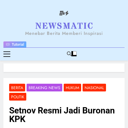
Skip
to
content
NEWSANTARA
Menebar Berita Memberi Inspirasi
Tutorial
BERITA
BREAKING NEWS
HUKUM
NASIONAL
POLITIK
Setnov Resmi Jadi Buronan
KPK