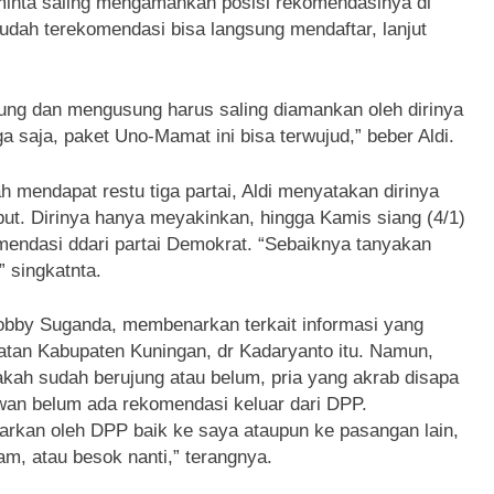
iminta saling mengamankan posisi rekomendasinya di
udah terekomendasi bisa langsung mendaftar, lanjut
kung dan mengusung harus saling diamankan oleh dirinya
 saja, paket Uno-Mamat ini bisa terwujud,” beber Aldi.
 mendapat restu tiga partai, Aldi menyatakan dirinya
ebut. Dirinya hanya meyakinkan, hingga Kamis siang (4/1)
mendasi ddari partai Demokrat. “Sebaiknya tanyakan
 singkatnta.
Robby Suganda, membenarkan terkait informasi yang
atan Kabupaten Kuningan, dr Kadaryanto itu. Namun,
akah sudah berujung atau belum, pria yang akrab disapa
wan belum ada rekomendasi keluar dari DPP.
arkan oleh DPP baik ke saya ataupun ke pasangan lain,
lam, atau besok nanti,” terangnya.