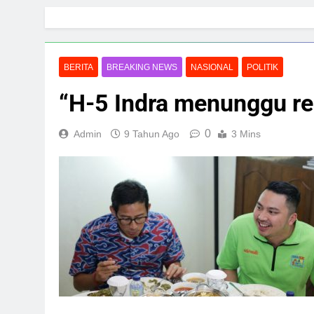
Skip
to
content
BERITA
BREAKING NEWS
NASIONAL
POLITIK
“H-5 Indra menunggu re
0
Admin
9 Tahun Ago
3 Mins