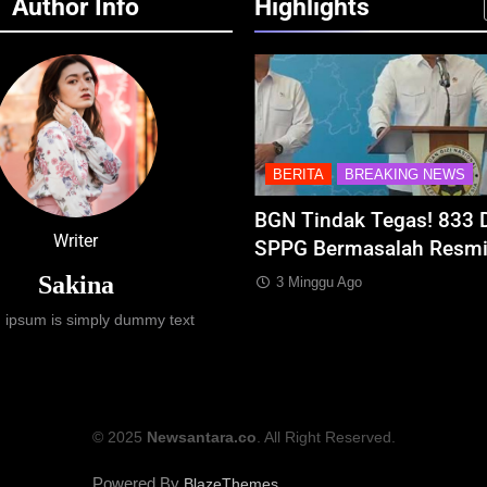
Author Info
Highlights
TA
BREAKING NEWS
BERITA
BREAKING NEWS
al Budaya Khatulistiwa
BGN Tindak Tegas! 833 
Writer
Terselenggara Sukses,
SPPG Bermasalah Resmi 
nak Perkuat Peta Wisata
Sakina
3 Minggu Ago
tara
 ipsum is simply dummy text
ggu Ago
© 2025
Newsantara.co
. All Right Reserved.
Powered By
.
BlazeThemes