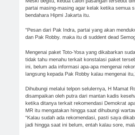
Meski begitu, kedua calon pasangan tersebut d
partai masing-masing agar kelak ketika semua s
bendahara Hipmi Jakarta itu.
“Pesan dari Pak Indra, partai yang akan mendu
dan Pak Robby. maka itu di suddent dead Semoga
Mengenai paket Toto-Yosa yang dikabarkan sudah
tidak tahu menahu terkait konstalasi paket ters
ini, belum ada informasi apa-apa mengenai reko
langsung kepada Pak Robby kalau mengenai itu,”
Dihubungi melalui telpon selulernya, H Mamat 
disampaikan oleh putra dari mantan kadis keseh
ketika ditanya terkait rekomendasi Demokrat ap
MR itu mengatakan hingga saat dihubungi warta
“Kalau sudah ada rekomendasi, pasti saya dikab
jadi hingga saat ini belum, entah kalau sore, ma