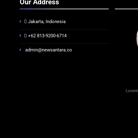
Our Address
Jakarta, Indonesia
+62 813-9200-6714
admin@newsantara.co
BERITA
BUDAYA
BERI
Pontianak dalam Peta Kolonial
Festiv
Awal Abad ke-19 hingga Tahun
2026 
1895
Pontia
Nusan
3 Minggu Ago
Lorem
3 Min