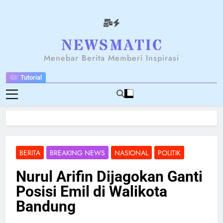
Skip
to
content
NEWSANTARA
Menebar Berita Memberi Inspirasi
Tutorial
BERITA
BREAKING NEWS
NASIONAL
POLITIK
Nurul Arifin Dijagokan Ganti
Posisi Emil di Walikota
Bandung