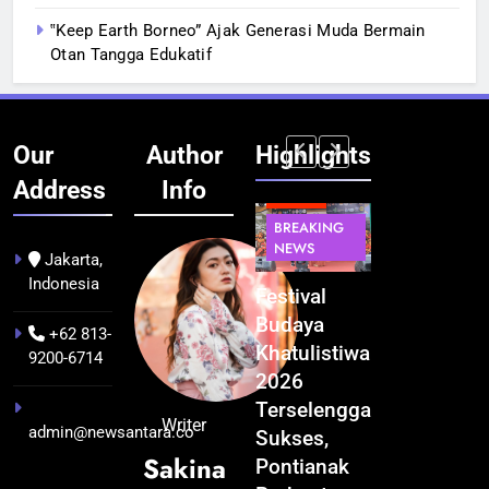
‟Keep Earth Borneo” Ajak Generasi Muda Bermain
Otan Tangga Edukatif
Our
Author
Highlights
Address
Info
BERITA
BERITA
BREAKING
IT &
BREAKING
NEWS
TEKNOLOGI
NEWS
PEMERINTAHA
Jakarta,
Indonesia
Kualitas
Indonesia
Festival
BGN Tindak
Pramuwisata
Resmi
Budaya
Tegas! 833
+62 813-
Dukung
Bangun AI
Khatulistiwa
Dapur SPPG
9200-6714
Peningkatan
Factory
2026
Bermasalah
Industri
Terbesar
Terselenggara
Resmi
Writer
admin@newsantara.co
Pariwisata
se-Asia
Sukses,
Ditutup
Sakina
di Kalbar
Tenggara,
Pontianak
1 bulan ago