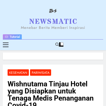
Skip
to
content
NEWSANTARA
Menebar Berita Memberi Inspirasi
Tutorial
KESEHATAN
PARIWISATA
Wishnutama Tinjau Hotel
yang Disiapkan untuk
Tenaga Medis Penanganan
Covid-19