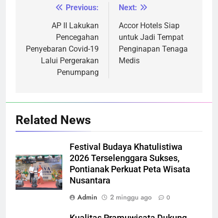
Previous:
Next:
Navigasi
pos
AP II Lakukan
Accor Hotels Siap
Pencegahan
untuk Jadi Tempat
Penyebaran Covid-19
Penginapan Tenaga
Lalui Pergerakan
Medis
Penumpang
Related News
Festival Budaya Khatulistiwa
2026 Terselenggara Sukses,
Pontianak Perkuat Peta Wisata
Nusantara
Admin
2 minggu ago
0
Kualitas Pramuwisata Dukung