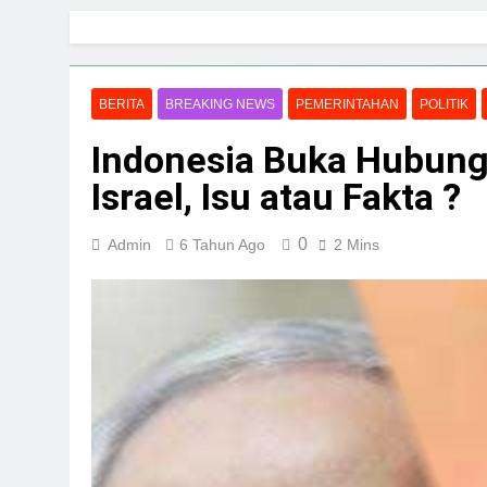
Skip
to
content
BERITA
BREAKING NEWS
PEMERINTAHAN
POLITIK
Indonesia Buka Hubung
Israel, Isu atau Fakta ?
0
Admin
6 Tahun Ago
2 Mins