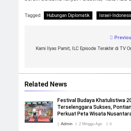
Tagged:
Hubungan Diplomatik
Israel-Indonesi
Previou
Navigasi
pos
Karni Ilyas Pamit, ILC Episode Terakhir di TV O
Related News
Festival Budaya Khatulistiwa 2
Terselenggara Sukses, Pontia
Perkuat Peta Wisata Nusantar
Admin
2 Minggu Ago
0