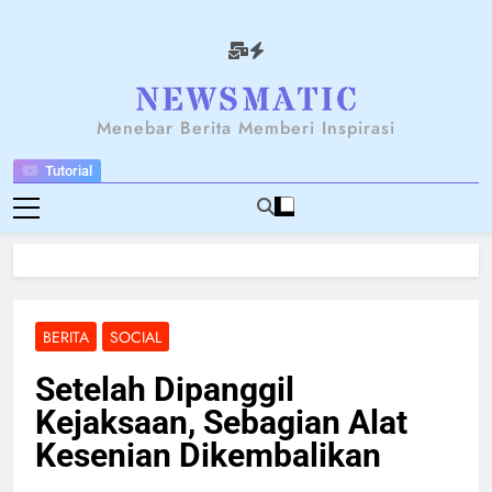
Skip
to
content
NEWSANTARA
Menebar Berita Memberi Inspirasi
Tutorial
BERITA
SOCIAL
Setelah Dipanggil
Kejaksaan, Sebagian Alat
Kesenian Dikembalikan