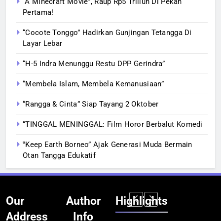
“A Minecraft Movie”, Raup Rp5 Triliun Di Pekan
Pertama!
“Cocote Tonggo” Hadirkan Gunjingan Tetangga Di
Layar Lebar
“H-5 Indra Menunggu Restu DPP Gerindra”
“Membela Islam, Membela Kemanusiaan”
“Rangga & Cinta” Siap Tayang 2 Oktober
“TINGGAL MENINGGAL: Film Horor Berbalut Komedi
‟Keep Earth Borneo” Ajak Generasi Muda Bermain
Otan Tangga Edukatif
Our
Author
Highlights
Address
Info
BERITA
BERITA
BERITA