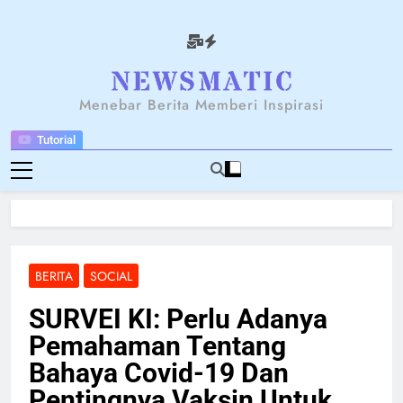
Skip
to
content
NEWSANTARA
Menebar Berita Memberi Inspirasi
Tutorial
BERITA
SOCIAL
SURVEI KI: Perlu Adanya
Pemahaman Tentang
Bahaya Covid-19 Dan
Pentingnya Vaksin Untuk