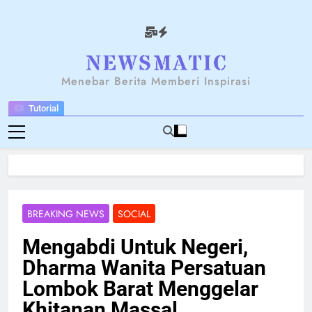
Skip
to
content
NEWSANTARA
Menebar Berita Memberi Inspirasi
Tutorial
BREAKING NEWS
SOCIAL
Mengabdi Untuk Negeri,
Dharma Wanita Persatuan
Lombok Barat Menggelar
Khitanan Massal