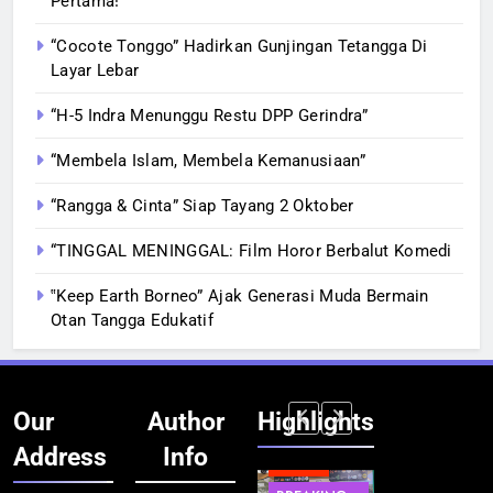
Pertama!
“Cocote Tonggo” Hadirkan Gunjingan Tetangga Di
Layar Lebar
“H-5 Indra Menunggu Restu DPP Gerindra”
“Membela Islam, Membela Kemanusiaan”
“Rangga & Cinta” Siap Tayang 2 Oktober
“TINGGAL MENINGGAL: Film Horor Berbalut Komedi
‟Keep Earth Borneo” Ajak Generasi Muda Bermain
Otan Tangga Edukatif
Our
Author
Highlights
Address
Info
BERITA
INFRASTRUKTUR
BERITA
BERITA