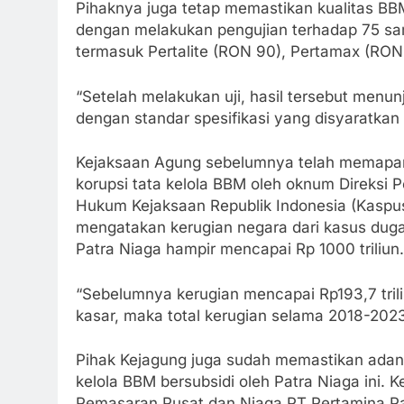
Pihaknya juga tetap memastikan kualitas B
dengan melakukan pengujian terhadap 75 sam
termasuk Pertalite (RON 90), Pertamax (RON
“Setelah melakukan uji, hasil tersebut menu
dengan standar spesifikasi yang disyaratkan
Kejaksaan Agung sebelumnya telah memapark
korupsi tata kelola BBM oleh oknum Direksi 
Hukum Kejaksaan Republik Indonesia (Kaspus
mengatakan kerugian negara dari kasus duga
Patra Niaga hampir mencapai Rp 1000 triliun.
“Sebelumnya kerugian mencapai Rp193,7 trili
kasar, maka total kerugian selama 2018-2023
Pihak Kejagung juga sudah memastikan adan
kelola BBM bersubsidi oleh Patra Niaga ini. 
Pemasaran Pusat dan Niaga PT Pertamina Pa