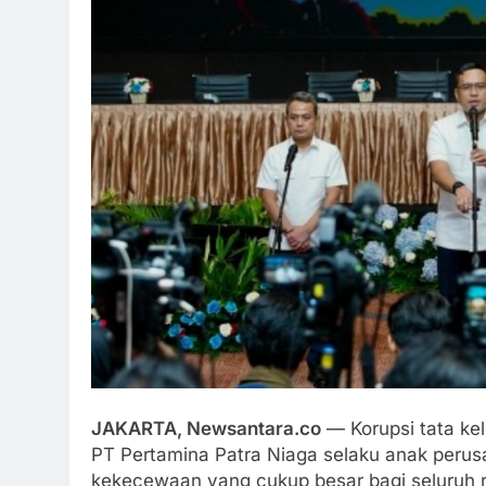
JAKARTA, Newsantara.co
— Korupsi tata kel
PT Pertamina Patra Niaga selaku anak peru
kekecewaan yang cukup besar bagi seluruh ra