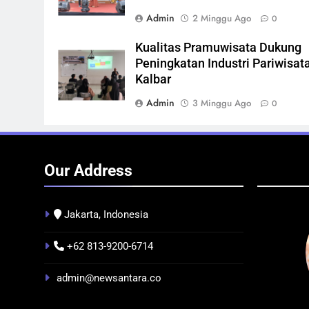
Admin
2 Minggu Ago
0
Kualitas Pramuwisata Dukung
Peningkatan Industri Pariwisata
Kalbar
Admin
3 Minggu Ago
0
Our Address
Jakarta, Indonesia
+62 813-9200-6714
 NEWS
INFRASTRUKTUR
IT & TEKNOLOGI
admin@newsantara.co
isata Dukung
Indonesia Resmi Bangun AI
F