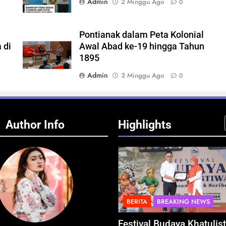
Admin
2 Minggu Ago
0
Pontianak dalam Peta Kolonial
 di
Awal Abad ke-19 hingga Tahun
1895
Admin
3 Minggu Ago
0
Author Info
Highlights
BERITA
BREAKING NEWS
BERITA
BREAKING NE
estival Budaya Khatulistiwa
BGN Tindak Tegas! 