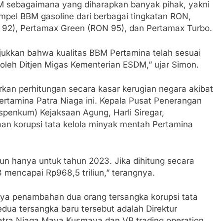
BM sebagaimana yang diharapkan banyak pihak, yakni
pel BBM gasoline dari berbagai tingkatan RON,
 92), Pertamax Green (RON 95), dan Pertamax Turbo.
njukkan bahwa kualitas BBM Pertamina telah sesuai
 oleh Ditjen Migas Kementerian ESDM,” ujar Simon.
an perhitungan secara kasar kerugian negara akibat
Pertamina Patra Niaga ini. Kepala Pusat Penerangan
penkum) Kejaksaan Agung, Harli Siregar,
an korupsi tata kelola minyak mentah Pertamina
un hanya untuk tahun 2023. Jika dihitung secara
 mencapai Rp968,5 triliun,” terangnya.
ya penambahan dua orang tersangka korupsi tata
Kedua tersangka baru tersebut adalah Direktur
tra Niaga Maya Kusmaya dan VP trading operation