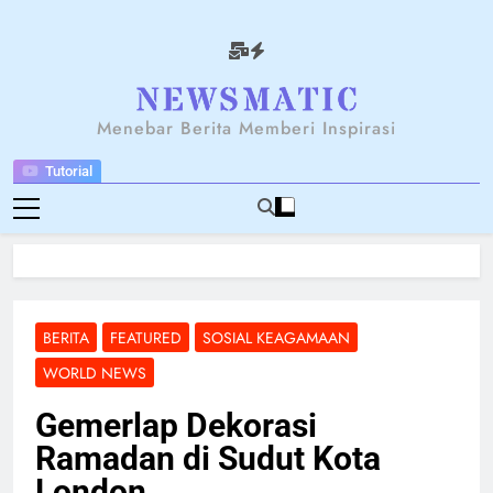
Skip
to
content
NEWSANTARA
Menebar Berita Memberi Inspirasi
Tutorial
BERITA
FEATURED
SOSIAL KEAGAMAAN
WORLD NEWS
Gemerlap Dekorasi
Ramadan di Sudut Kota
London