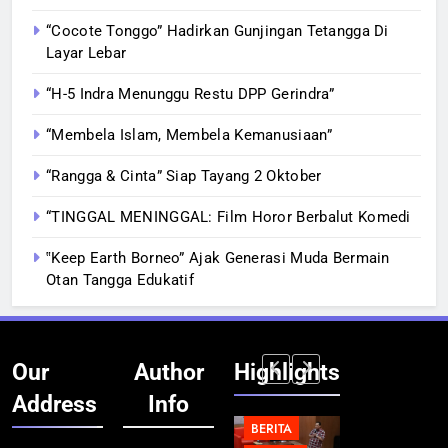
“Cocote Tonggo” Hadirkan Gunjingan Tetangga Di
Layar Lebar
“H-5 Indra Menunggu Restu DPP Gerindra”
“Membela Islam, Membela Kemanusiaan”
“Rangga & Cinta” Siap Tayang 2 Oktober
“TINGGAL MENINGGAL: Film Horor Berbalut Komedi
‟Keep Earth Borneo” Ajak Generasi Muda Bermain
Otan Tangga Edukatif
Our
Author
Highlights
Address
Info
BERITA
BERITA
BERITA
BERITA
BREAKING
BREAKING
BREAKING