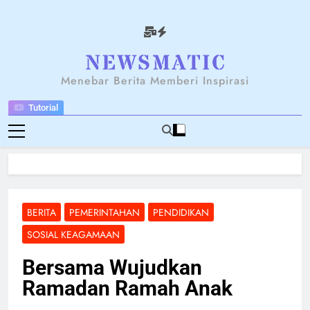
Skip
to
content
NEWSANTARA
Menebar Berita Memberi Inspirasi
Tutorial
BERITA
PEMERINTAHAN
PENDIDIKAN
SOSIAL KEAGAMAAN
Bersama Wujudkan
Ramadan Ramah Anak