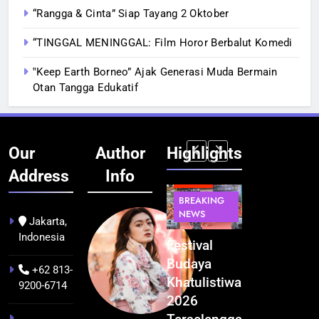
“Rangga & Cinta” Siap Tayang 2 Oktober
“TINGGAL MENINGGAL: Film Horor Berbalut Komedi
‟Keep Earth Borneo” Ajak Generasi Muda Bermain
Otan Tangga Edukatif
Our
Author
Highlights
Address
Info
BERITA
INFRASTRUKTUR
BERITA
BERITA
BREAKING
IT &
BREAKING
BREAKING
NEWS
TEKNOLOGI
NEWS
NEWS
Jakarta,
Indonesia
Kualitas
Indonesia
Festival
BGN Tindak
Pramuwisata
Resmi
Budaya
Tegas! 833
+62 813-
Dukung
Bangun AI
Khatulistiwa
Dapur SPPG
9200-6714
Peningkatan
Factory
2026
Bermasalah