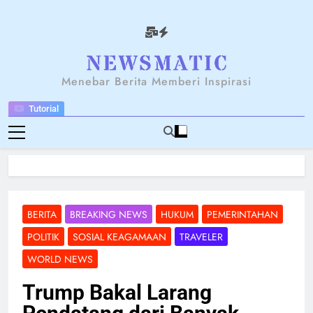
Skip
to
content
NEWSANTARA
Menebar Berita Memberi Inspirasi
Tutorial
BERITA
BREAKING NEWS
HUKUM
PEMERINTAHAN
POLITIK
SOSIAL KEAGAMAAN
TRAVELER
WORLD NEWS
Trump Bakal Larang