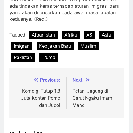
ada tindakan keras terhadap aturan imigrasi baru
yang akan diluncurkan pada awal masa jabatan
keduanya. (Red.)
Tagged:
Afganistan
Afrika
AS
Asia
Imigran
Kebijakan Baru
Muslim
Pakistan
Trump
Previous:
Next:
Navigasi
pos
Komdigi Tutup 1,3
Petani Jagung di
Juta Konten Porno
Garut Ngaku Imam
dan Judol
Mahdi