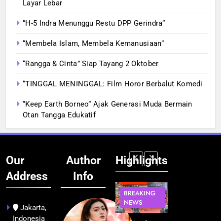
Layar Lebar
“H-5 Indra Menunggu Restu DPP Gerindra”
“Membela Islam, Membela Kemanusiaan”
“Rangga & Cinta” Siap Tayang 2 Oktober
“TINGGAL MENINGGAL: Film Horor Berbalut Komedi
‟Keep Earth Borneo” Ajak Generasi Muda Bermain
Otan Tangga Edukatif
Our
Author
Highlights
Address
Info
BERITA
INFRASTRUKTUR
BERITA
BERITA
BREAKING
IT &
BREAKING
BREAKING
NEWS
TEKNOLOGI
NEWS
NEWS
Jakarta,
Indonesia