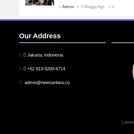
Admin
3 Minggu Ago
0
Our Address
Jakarta, Indonesia
+62 813-9200-6714
admin@newsantara.co
BERITA
BREAKING NEWS
INFRA
Kualitas Pramuwisata Dukung
Indone
Peningkatan Industri Pariwisata
Factor
di Kalbar
Tengga
GW
3 Minggu Ago
Lorem
3 Ming