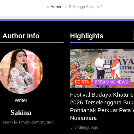
Admin
3 Minggu Ago
0
Author Info
Highlights
STRUKTUR
IT & TEKNOLOGI
BERITA
BREAKING NEWS
sia Resmi Bangun AI
Festival Budaya Khatulis
Writer
y Terbesar se-Asia
2026 Terselenggara Suks
ra, Target Kapasitas 1
Pontianak Perkuat Peta 
Sakina
Nusantara
 ipsum is simply dummy text
gu Ago
3 Minggu Ago