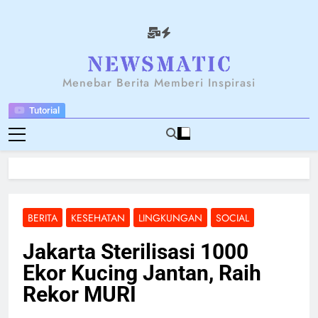
Skip
to
content
NEWSANTARA
Menebar Berita Memberi Inspirasi
Tutorial
BERITA
KESEHATAN
LINGKUNGAN
SOCIAL
Jakarta Sterilisasi 1000
Ekor Kucing Jantan, Raih
Rekor MURI