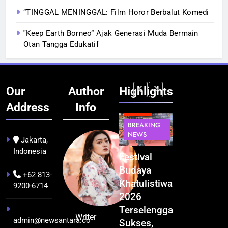
“TINGGAL MENINGGAL: Film Horor Berbalut Komedi
‟Keep Earth Borneo” Ajak Generasi Muda Bermain
Otan Tangga Edukatif
Our
Author
Highlights
Address
Info
BERITA
BERITA
BREAKING
IT &
BREAKING
NEWS
TEKNOLOGI
NEWS
PEMERINTAHA
Jakarta,
Indonesia
Kualitas
Indonesia
Festival
BGN Tindak
Pramuwisata
Resmi
Budaya
Tegas! 833
+62 813-
Dukung
Bangun AI
Khatulistiwa
Dapur SPPG
9200-6714
Peningkatan
Factory
2026
Bermasalah
Industri
Terbesar
Terselenggara
Resmi
Writer
admin@newsantara.co
Pariwisata
se-Asia
Sukses,
Ditutup