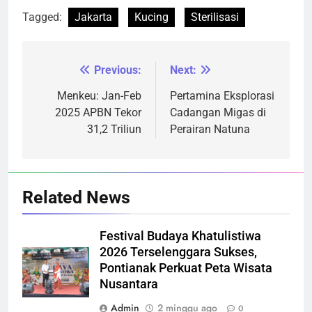
Tagged:
Jakarta
Kucing
Sterilisasi
Previous:
Next:
Navigasi
pos
Menkeu: Jan-Feb
Pertamina Eksplorasi
2025 APBN Tekor
Cadangan Migas di
31,2 Triliun
Perairan Natuna
Related News
Festival Budaya Khatulistiwa
2026 Terselenggara Sukses,
Pontianak Perkuat Peta Wisata
Nusantara
Admin
2 minggu ago
0