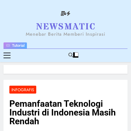
Skip
to
content
NEWSANTARA
Menebar Berita Memberi Inspirasi
Tutorial
INFOGRAFIS
Pemanfaatan Teknologi
Industri di Indonesia Masih
Rendah