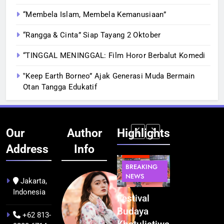
“Membela Islam, Membela Kemanusiaan”
“Rangga & Cinta” Siap Tayang 2 Oktober
“TINGGAL MENINGGAL: Film Horor Berbalut Komedi
‟Keep Earth Borneo” Ajak Generasi Muda Bermain
Otan Tangga Edukatif
Our
Author
Highlights
Address
Info
BERITA
INFRASTRUKTUR
BERITA
BERITA
BREAKING
IT &
BREAKING
BREAKING
NEWS
TEKNOLOGI
NEWS
NEWS
Jakarta,
Indonesia
Kualitas
Indonesia
Festival
BGN Tindak
Pramuwisata
Resmi
Budaya
Tegas! 833
+62 813-