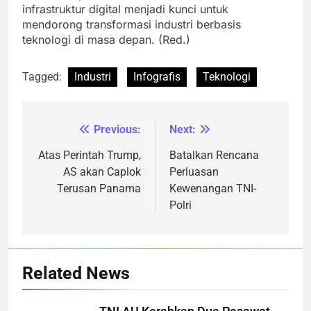
infrastruktur digital menjadi kunci untuk
mendorong transformasi industri berbasis
teknologi di masa depan. (Red.)
Tagged:
Industri
Infografis
Teknologi
Previous:
Next:
Navigasi
pos
Atas Perintah Trump,
Batalkan Rencana
AS akan Caplok
Perluasan
Terusan Panama
Kewenangan TNI-
Polri
Related News