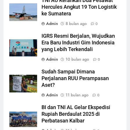
TNI AU Kerahkan Dua Pesawat
Hercules Angkut 19 Ton Logistik
ke Sumatera
Admin
8 bulan ago
0
IGRS Resmi Berjalan, Wujudkan
Era Baru Industri Gim Indonesia
yang Lebih Terkendali
Admin
10 bulan ago
0
Sudah Sampai Dimana
Perjalanan RUU Perampasan
Aset?
Admin
11 bulan ago
0
BI dan TNI AL Gelar Ekspedisi
Rupiah Berdaulat 2025 di
Perbatasan Kalbar