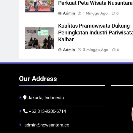
Perkuat Peta Wisata Nusantara
Admin
1 Minggu Ago
0
Kualitas Pramuwisata Dukung
Peningkatan Industri Pariwisata
Kalbar
Admin
3 Minggu Ago
0
Our Address
Jakarta, Indonesia
+62 813-9200-6714
BERITA
BUDAYA
BERIT
admin@newsantara.co