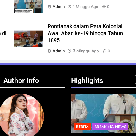
Admin
1 Minggu Ago
0
Pontianak dalam Peta Kolonial
 di
Awal Abad ke-19 hingga Tahun
1895
Admin
3 Minggu Ago
0
Author Info
Highlights
A
BREAKING NEWS
BERITA
BREAKING NEWS