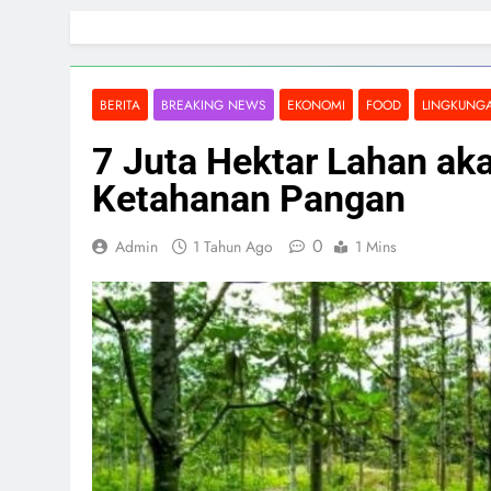
Skip
to
content
BERITA
BREAKING NEWS
EKONOMI
FOOD
LINGKUNG
7 Juta Hektar Lahan ak
Ketahanan Pangan
0
Admin
1 Tahun Ago
1 Mins