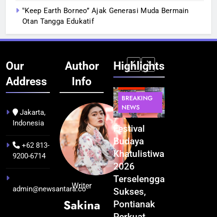
‟Keep Earth Borneo” Ajak Generasi Muda Bermain
Otan Tangga Edukatif
Our
Author
Highlights
Address
Info
BERITA
BERITA
BREAKING
IT &
BREAKING
NEWS
TEKNOLOGI
NEWS
PEMERINTAHA
Jakarta,
Indonesia
Kualitas
Indonesia
Festival
BGN Tindak
Pramuwisata
Resmi
Budaya
Tegas! 833
+62 813-
Dukung
Bangun AI
Khatulistiwa
Dapur SPPG
9200-6714
Peningkatan
Factory
2026
Bermasalah
Industri
Terbesar
Terselenggara
Resmi
Writer
admin@newsantara.co
Pariwisata
se-Asia
Sukses,
Ditutup
Sakina
di Kalbar
Tenggara,
Pontianak
1 bulan ago