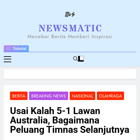
Skip
to
content
NEWSANTARA
Menebar Berita Memberi Inspirasi
Tutorial
BERITA
BREAKING NEWS
NASIONAL
OLAHRAGA
Usai Kalah 5-1 Lawan
Australia, Bagaimana
Peluang Timnas Selanjutnya