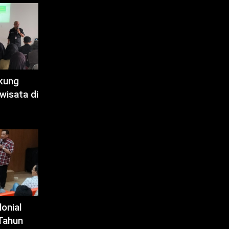
kung
wisata di
onial
Tahun