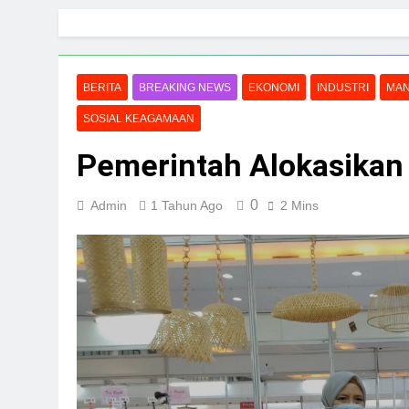
Skip
to
content
BERITA
BREAKING NEWS
EKONOMI
INDUSTRI
MA
SOSIAL KEAGAMAAN
Pemerintah Alokasikan
0
Admin
1 Tahun Ago
2 Mins