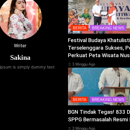
BERITA
BREAKING NEWS
Festival Budaya Khatulis
Writer
Terselenggara Sukses, P
Perkuat Peta Wisata Nus
Sakina
3 Minggu Ago
ipsum is simply dummy text
BERITA
BREAKING NEWS
BGN Tindak Tegas! 833 
SPPG Bermasalah Resmi 
3 Minggu Ago