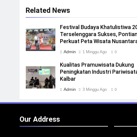
Related News
Festival Budaya Khatulistiwa 2
Terselenggara Sukses, Pontia
Perkuat Peta Wisata Nusantar
Admin
1 Minggu Ago
0
Kualitas Pramuwisata Dukung
Peningkatan Industri Pariwisata
Kalbar
Admin
3 Minggu Ago
0
Our Address