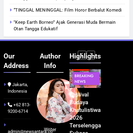
“TINGGAL MENINGGAL: Film Horor Berbalut Komedi
‟Keep Earth Borneo” Ajak Generasi Muda Bermain
Otan Tangga Edukatif
Our
Author
Highlights
Address
Info
BERITA
INFRASTRUKTUR
BERITA
BERITA
BREAKING
IT &
BREAKING
BREAKING
NEWS
TEKNOLOGI
NEWS
NEWS
Jakarta,
Indonesia
Kualitas
Indonesia
Festival
BGN Tindak
Pramuwisata
Resmi
Budaya
Tegas! 833
+62 813-
Dukung
Bangun AI
Khatulistiwa
Dapur SPPG
9200-6714
Peningkatan
Factory
2026
Bermasalah
Industri
Terbesar
Terselenggara
Resmi
Writer
admin@newsantara.co