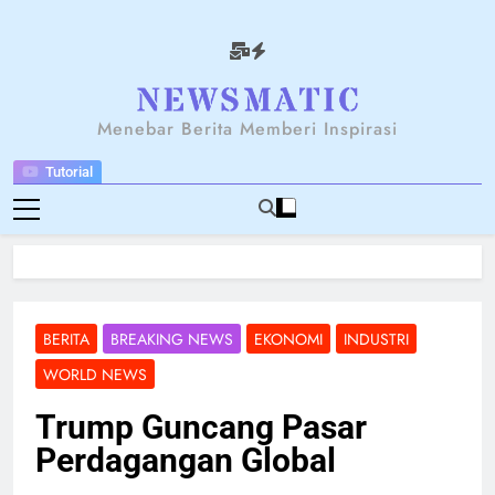
Skip
to
content
NEWSANTARA
Menebar Berita Memberi Inspirasi
Tutorial
BERITA
BREAKING NEWS
EKONOMI
INDUSTRI
WORLD NEWS
Trump Guncang Pasar
Perdagangan Global