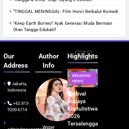
“TINGGAL MENINGGAL: Film Horor Berbalut Komedi
‟Keep Earth Borneo” Ajak Generasi Muda Bermain
Otan Tangga Edukatif
Our
Author
Highlights
Address
Info
BERITA
BERITA
BREAKING
IT &
BREAKING
NEWS
TEKNOLOGI
NEWS
PEMERINTAHA
Jakarta,
Indonesia
Kualitas
Indonesia
Festival
BGN Tindak
Pramuwisata
Resmi
Budaya
Tegas! 833
+62 813-
Dukung
Bangun AI
Khatulistiwa
Dapur SPPG
9200-6714
Peningkatan
Factory
2026
Bermasalah
Industri
Terbesar
Terselenggara
Resmi
Writer