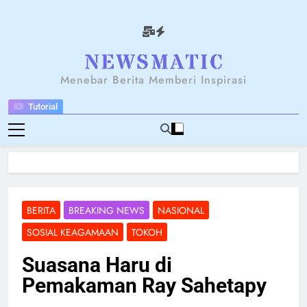
Skip
to
content
NEWSANTARA
Menebar Berita Memberi Inspirasi
Tutorial
BERITA
BREAKING NEWS
NASIONAL
SOSIAL KEAGAMAAN
TOKOH
Suasana Haru di
Pemakaman Ray Sahetapy