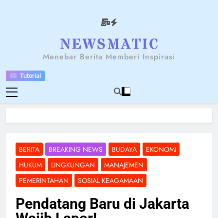
Skip
to
content
NEWSANTARA
Menebar Berita Memberi Inspirasi
Tutorial
BERITA
BREAKING NEWS
BUDAYA
EKONOMI
HUKUM
LINGKUNGAN
MANAJEMEN
PEMERINTAHAN
SOSIAL KEAGAMAAN
Pendatang Baru di Jakarta