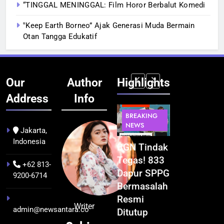
“TINGGAL MENINGGAL: Film Horor Berbalut Komedi
‟Keep Earth Borneo” Ajak Generasi Muda Bermain
Otan Tangga Edukatif
Our
Author
Highlights
Address
Info
BERITA
BERITA
BERITA
BERITA
BREAKING
BREAKING
BREAKING
BUDAYA
NEWS
NEWS
NEWS
Jakarta,
Indonesia
Pontianak
Festival
BGN Tindak
Kualitas
dalam Peta
Budaya
Tegas! 833
Pramuwisat
+62 813-
Kolonial
Khatulistiwa
Dapur SPPG
Dukung
9200-6714
Awal Abad
2026
Bermasalah
Peningkatan
ke-19
Terselenggara
Resmi
Industri
Writer
admin@newsantara.co
hingga
Sukses,
Ditutup
Pariwisata