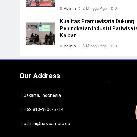
Admin
2 Minggu Ago
0
Kualitas Pramuwisata Dukung
Peningkatan Industri Pariwisata
Kalbar
Admin
3 Minggu Ago
0
Our Address
Jakarta, Indonesia
+62 813-9200-6714
admin@newsantara.co