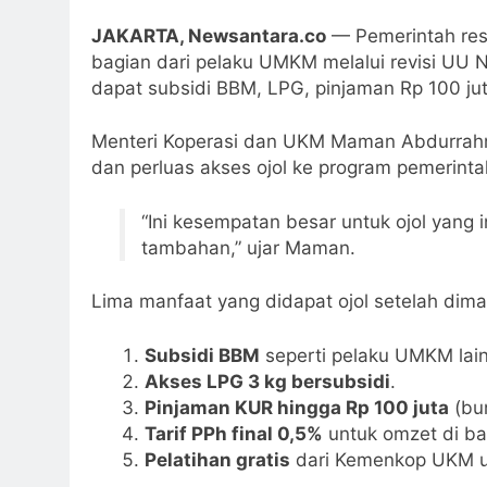
JAKARTA, Newsantara.co
— Pemerintah resm
bagian dari pelaku UMKM melalui revisi UU N
dapat subsidi BBM, LPG, pinjaman Rp 100 ju
Menteri Koperasi dan UKM Maman Abdurrahma
dan perluas akses ojol ke program pemerinta
“Ini kesempatan besar untuk ojol yang
tambahan,” ujar Maman.
Lima manfaat yang didapat ojol setelah di
Subsidi BBM
seperti pelaku UMKM lain
Akses LPG 3 kg bersubsidi
.
Pinjaman KUR hingga Rp 100 juta
(bu
Tarif PPh final 0,5%
untuk omzet di baw
Pelatihan gratis
dari Kemenkop UKM unt