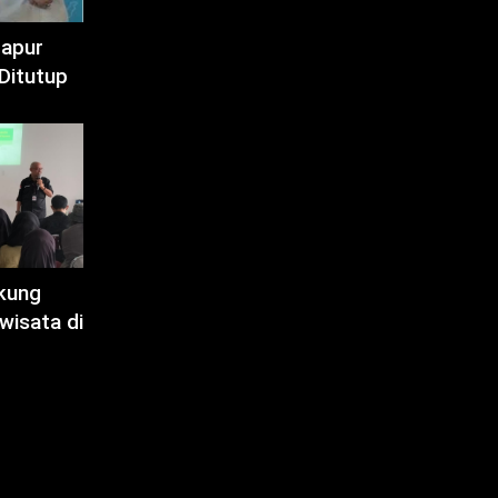
Dapur
Ditutup
kung
wisata di