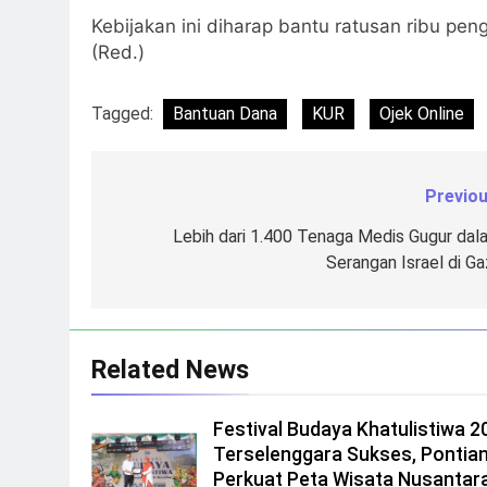
Kebijakan ini diharap bantu ratusan ribu peng
(Red.)
Tagged:
Bantuan Dana
KUR
Ojek Online
Previou
Navigasi
pos
Lebih dari 1.400 Tenaga Medis Gugur dal
Serangan Israel di Ga
Related News
Festival Budaya Khatulistiwa 2
Terselenggara Sukses, Pontia
Perkuat Peta Wisata Nusantar