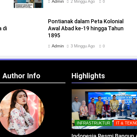
Admin
2 Minggu Ago
0
Pontianak dalam Peta Kolonial
 di
Awal Abad ke-19 hingga Tahun
1895
Admin
3 Minggu Ago
0
Author Info
Highlights
INFRASTRUKTUR
IT & TEKN
Indonesia Resmi Bangun 