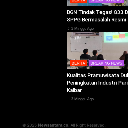
BERITA
BREAKING NEWS
BGN Tindak Tegas! 833 
SPPG Bermasalah Resmi 
3 Minggu Ago
BERITA
BREAKING NEWS
Kualitas Pramuwisata Du
Peningkatan Industri Pari
Kalbar
3 Minggu Ago
© 2025
Newsantara.co
. All Right Reserved.