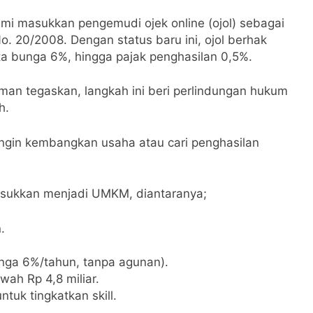
i masukkan pengemudi ojek online (ojol) sebagai
o. 20/2008. Dengan status baru ini, ojol berhak
ta bunga 6%, hingga pajak penghasilan 0,5%.
n tegaskan, langkah ini beri perlindungan hukum
h.
 ingin kembangkan usaha atau cari penghasilan
masukkan menjadi UMKM, diantaranya;
.
nga 6%/tahun, tanpa agunan).
ah Rp 4,8 miliar.
uk tingkatkan skill.