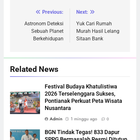
Previous:
Next:
Navigasi
pos
Astronom Deteksi
Yuk Cari Rumah
Sebuah Planet
Murah Hasil Lelang
Berkehidupan
Sitaan Bank
Related News
Festival Budaya Khatulistiwa
2026 Terselenggara Sukses,
Pontianak Perkuat Peta Wisata
Nusantara
Admin
1 minggu ago
0
BGN Tindak Tegas! 833 Dapur
SPPG Bermasalah Resmi Ditutup