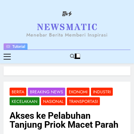
Skip
to
content
NEWSANTARA
Menebar Berita Memberi Inspirasi
Tutorial
BERITA
BREAKING NEWS
EKONOMI
INDUSTRI
KECELAKAAN
NASIONAL
TRANSPORTASI
Akses ke Pelabuhan
Tanjung Priok Macet Parah