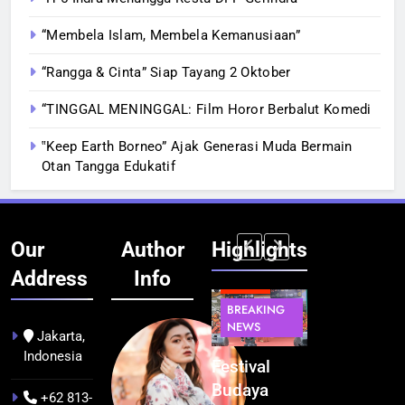
“Membela Islam, Membela Kemanusiaan”
“Rangga & Cinta” Siap Tayang 2 Oktober
“TINGGAL MENINGGAL: Film Horor Berbalut Komedi
‟Keep Earth Borneo” Ajak Generasi Muda Bermain
Otan Tangga Edukatif
Our
Author
Highlights
Address
Info
BERITA
INFRASTRUKTUR
BERITA
BERITA
BREAKING
IT &
BREAKING
BREAKING
NEWS
TEKNOLOGI
NEWS
NEWS
Jakarta,
Indonesia
Kualitas
Indonesia
Festival
BGN Tindak
Pramuwisata
Resmi
Budaya
Tegas! 833
+62 813-