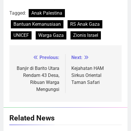
Tagged:
Anak Palestina
Bantuan Kemanusiaan
RS Anak Gaza
UNICEF
Warga Gaza
Zionis Israel
Previous:
Next:
Navigasi
pos
Banjir di Barito Utara
Kejahatan HAM
Rendam 43 Desa,
Sirkus Oriental
Ribuan Warga
Taman Safari
Mengungsi
Related News