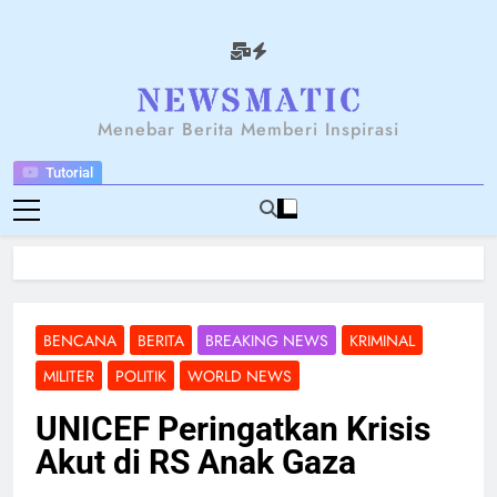
Skip
to
content
NEWSANTARA
Menebar Berita Memberi Inspirasi
Tutorial
BENCANA
BERITA
BREAKING NEWS
KRIMINAL
MILITER
POLITIK
WORLD NEWS
UNICEF Peringatkan Krisis
Akut di RS Anak Gaza