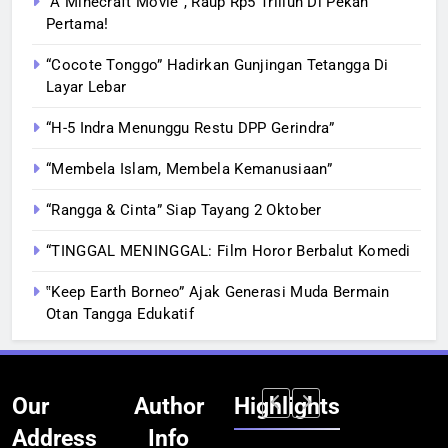
“A Minecraft Movie”, Raup Rp5 Triliun Di Pekan
Pertama!
“Cocote Tonggo” Hadirkan Gunjingan Tetangga Di
Layar Lebar
“H-5 Indra Menunggu Restu DPP Gerindra”
“Membela Islam, Membela Kemanusiaan”
“Rangga & Cinta” Siap Tayang 2 Oktober
“TINGGAL MENINGGAL: Film Horor Berbalut Komedi
‟Keep Earth Borneo” Ajak Generasi Muda Bermain
Otan Tangga Edukatif
Our
Author
Highlights
Address
Info
BERITA
BERITA
BERITA