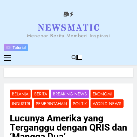
Skip
to
content
NEWSANTARA
Menebar Berita Memberi Inspirasi
Tutorial
BELANJA
BERITA
BREAKING NEWS
EKONOMI
INDUSTRI
PEMERINTAHAN
POLITIK
WORLD NEWS
Lucunya Amerika yang
Terganggu dengan QRIS dan
‘Mangga Dua’