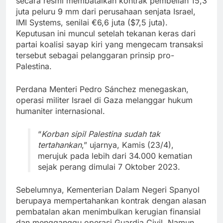
secara resmi membatalkan kontrak pembelian 15,3
juta peluru 9 mm dari perusahaan senjata Israel,
IMI Systems, senilai €6,6 juta ($7,5 juta).
Keputusan ini muncul setelah tekanan keras dari
partai koalisi sayap kiri yang mengecam transaksi
tersebut sebagai pelanggaran prinsip pro-
Palestina.
Perdana Menteri Pedro Sánchez menegaskan,
operasi militer Israel di Gaza melanggar hukum
humaniter internasional.
“
Korban sipil Palestina sudah tak
tertahankan
,” ujarnya, Kamis (23/4),
merujuk pada lebih dari 34.000 kematian
sejak perang dimulai 7 Oktober 2023.
Sebelumnya, Kementerian Dalam Negeri Spanyol
berupaya mempertahankan kontrak dengan alasan
pembatalan akan menimbulkan kerugian finansial
dan mengganggu operasi Guardia Civil. Namun,