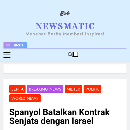
Skip
to
content
NEWSANTARA
Menebar Berita Memberi Inspirasi
Tutorial
BERITA
BREAKING NEWS
MILITER
POLITIK
WORLD NEWS
Spanyol Batalkan Kontrak
Senjata dengan Israel