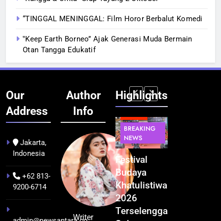
“TINGGAL MENINGGAL: Film Horor Berbalut Komedi
‟Keep Earth Borneo” Ajak Generasi Muda Bermain
Otan Tangga Edukatif
Our
Author
Highlights
Address
Info
BERITA
BERITA
BREAKING
IT &
BREAKING
NEWS
TEKNOLOGI
NEWS
PEMERINTAHA
Jakarta,
Indonesia
Kualitas
Indonesia
Festival
BGN Tindak
Pramuwisata
Resmi
Budaya
Tegas! 833
+62 813-
Dukung
Bangun AI
Khatulistiwa
Dapur SPPG
9200-6714
Peningkatan
Factory
2026
Bermasalah
Industri
Terbesar
Terselenggara
Resmi
Writer
admin@newsantara.co