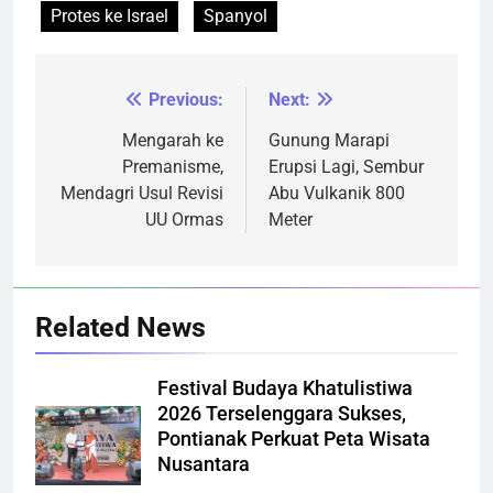
Protes ke Israel
Spanyol
Previous:
Next:
Navigasi
pos
Mengarah ke
Gunung Marapi
Premanisme,
Erupsi Lagi, Sembur
Mendagri Usul Revisi
Abu Vulkanik 800
UU Ormas
Meter
Related News
Festival Budaya Khatulistiwa
2026 Terselenggara Sukses,
Pontianak Perkuat Peta Wisata
Nusantara