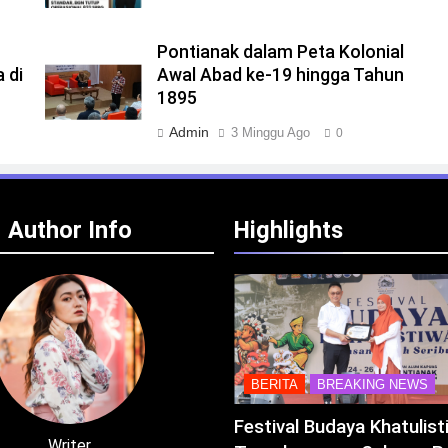
Pontianak dalam Peta Kolonial
 di
Awal Abad ke-19 hingga Tahun
1895
Admin
3 Minggu Ago
0
Author Info
Highlights
BERITA
BREAKING NEWS
Festival Budaya Khatulis
Writer