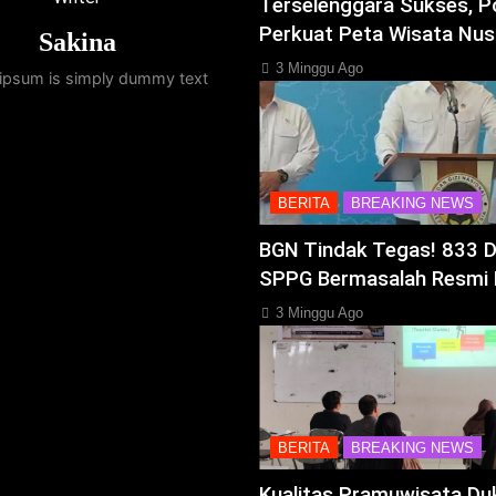
Terselenggara Sukses, P
Perkuat Peta Wisata Nus
Sakina
3 Minggu Ago
ipsum is simply dummy text
BERITA
BREAKING NEWS
BGN Tindak Tegas! 833 
SPPG Bermasalah Resmi 
3 Minggu Ago
BERITA
BREAKING NEWS
Kualitas Pramuwisata Du