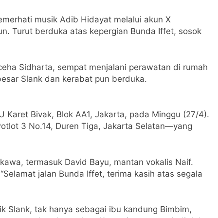
pemerhati musik Adib Hidayat melalui akun X
ji’un. Turut berduka atas kepergian Bunda Iffet, sosok
ceha Sidharta, sempat menjalani perawatan di rumah
besar Slank dan kerabat pun berduka.
Karet Bivak, Blok AA1, Jakarta, pada Minggu (27/4).
otlot 3 No.14, Duren Tiga, Jakarta Selatan—yang
awa, termasuk David Bayu, mantan vokalis Naif.
Selamat jalan Bunda Iffet, terima kasih atas segala
lik Slank, tak hanya sebagai ibu kandung Bimbim,