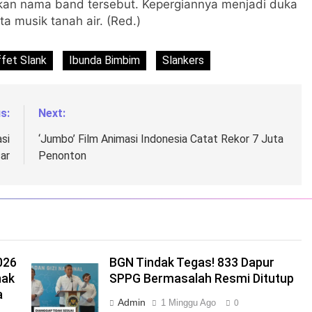
kan nama band tersebut. Kepergiannya menjadi duka
a musik tanah air. (Red.)
ffet Slank
Ibunda Bimbim
Slankers
s:
Next:
si
‘Jumbo’ Film Animasi Indonesia Catat Rekor 7 Juta
ar
Penonton
026
BGN Tindak Tegas! 833 Dapur
nak
SPPG Bermasalah Resmi Ditutup
a
Admin
1 Minggu Ago
0