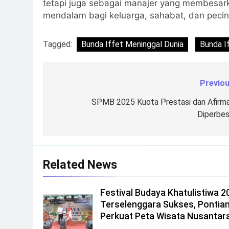
tetapi juga sebagai manajer yang membesar
mendalam bagi keluarga, sahabat, dan pecint
Tagged:
Bunda Iffet Meninggal Dunia
Bunda I
Previou
Navigasi
pos
SPMB 2025 Kuota Prestasi dan Afirma
Diperbes
Related News
Festival Budaya Khatulistiwa 2
Terselenggara Sukses, Pontia
Perkuat Peta Wisata Nusantar