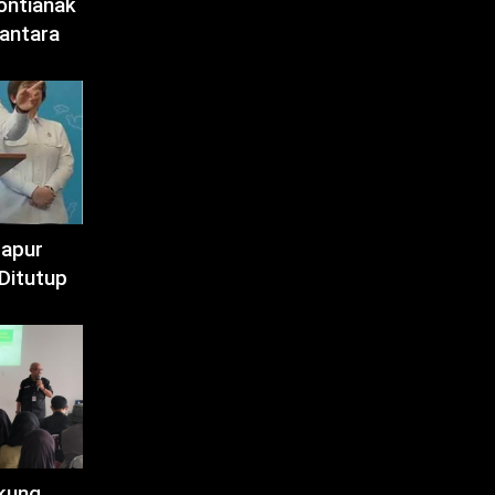
ontianak
antara
Dapur
Ditutup
kung