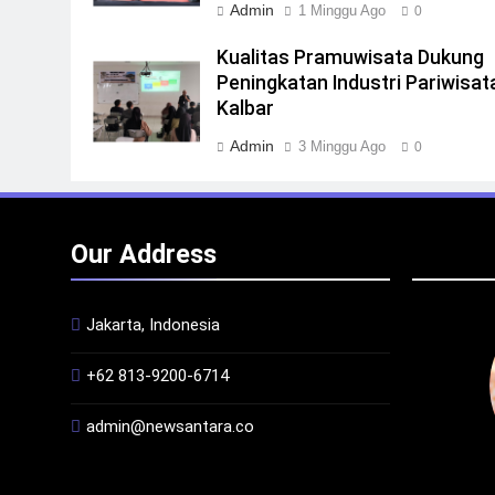
Admin
1 Minggu Ago
0
Kualitas Pramuwisata Dukung
Peningkatan Industri Pariwisata
Kalbar
Admin
3 Minggu Ago
0
Our Address
Jakarta, Indonesia
+62 813-9200-6714
admin@newsantara.co