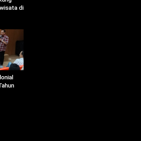
wisata di
onial
Tahun