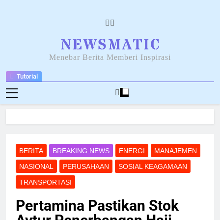
Skip
to
content
NEWSANTARA
Menebar Berita Memberi Inspirasi
Tutorial
BERITA
BREAKING NEWS
ENERGI
MANAJEMEN
NASIONAL
PERUSAHAAN
SOSIAL KEAGAMAAN
TRANSPORTASI
Pertamina Pastikan Stok