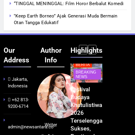
“TINGGAL MENINGGAL: Film Horor Berbalut Komedi
‟Keep Earth Borneo” Ajak Generasi Muda Bermain
Otan Tangga Edukatif
Our
Author
Highlights
Address
Info
BERITA
BERITA
BERITA
INFRASTRUKTUR
BREAKING
BREAKING
BREAKING
NEWS
IT & TEKNOLOGI
NEWS
NEWS
Jakarta,
Indonesia
Kualitas
Indonesia
Festival
BGN Tindak
Pramuwisata
Resmi
Budaya
Tegas! 833
+62 813-
Dukung
Bangun AI
Khatulistiwa
Dapur SPPG
9200-6714
Peningkatan
Factory
2026
Bermasalah
Industri
Terbesar
Terselenggara
Resmi
Writer
admin@newsantara.co
Pariwisata
se-Asia
Sukses,
Ditutup