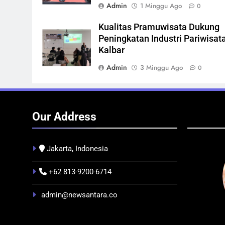
Admin
1 Minggu Ago
0
Kualitas Pramuwisata Dukung
Peningkatan Industri Pariwisata
Kalbar
Admin
3 Minggu Ago
0
Our Address
Jakarta, Indonesia
+62 813-9200-6714
BERITA
BUDAYA
BERIT
admin@newsantara.co
Pontianak dalam Peta Kolonial
Festiv