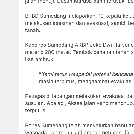
jalan menuju Dusun Marasa dan merusak fasi
BPBD Sumedang melaporkan, 19 kepala keluar
melakukan asesmen dan evakuasi, sambil b
tanah.
Kapolres Sumedang AKBP Joko Dwi Harsono 
meter x 200 meter. Tembok penahan tanah s
ikut ambruk.
“
Kami terus waspadai potensi bencana
masih terputus, menghambat evakuasi.
Petugas di lapangan melakukan evakuasi d
susulan. Apalagi, Akses jalan yang menghu
terputus.
Polres Sumedang telah menyalurkan bantuan 
waspada dan mengikuti arahan petugas. (Red