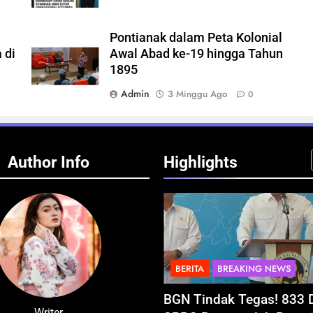
Pontianak dalam Peta Kolonial
 di
Awal Abad ke-19 hingga Tahun
1895
Admin
3 Minggu Ago
0
Author Info
Highlights
A
BREAKING NEWS
BERITA
BREAKING NEWS
al Budaya Khatulistiwa
BGN Tindak Tegas! 833 
Writer