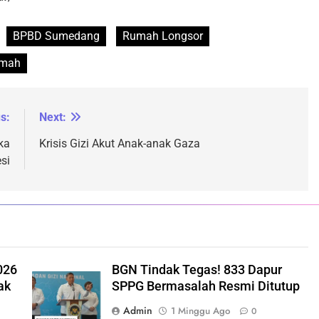
BPBD Sumedang
Rumah Longsor
umah
s:
Next:
ka
Krisis Gizi Akut Anak-anak Gaza
si
026
BGN Tindak Tegas! 833 Dapur
ak
SPPG Bermasalah Resmi Ditutup
Admin
1 Minggu Ago
0