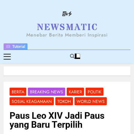
Skip
to
content
NEWSANTARA
Menebar Berita Memberi Inspirasi
Tutorial
BERITA
BREAKING NEWS
KARIER
POLITIK
SOSIAL KEAGAMAAN
TOKOH
WORLD NEWS
Paus Leo XIV Jadi Paus
yang Baru Terpilih