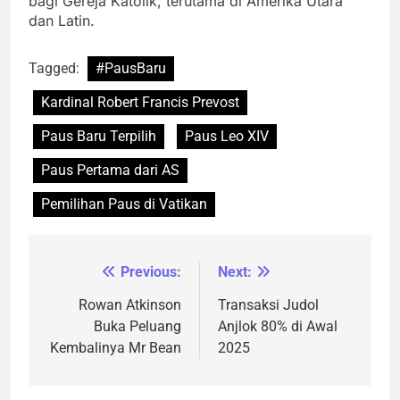
bagi Gereja Katolik, terutama di Amerika Utara
dan Latin.
Tagged:
#PausBaru
Kardinal Robert Francis Prevost
Paus Baru Terpilih
Paus Leo XIV
Paus Pertama dari AS
Pemilihan Paus di Vatikan
Previous:
Next:
Navigasi
pos
Rowan Atkinson
Transaksi Judol
Buka Peluang
Anjlok 80% di Awal
Kembalinya Mr Bean
2025