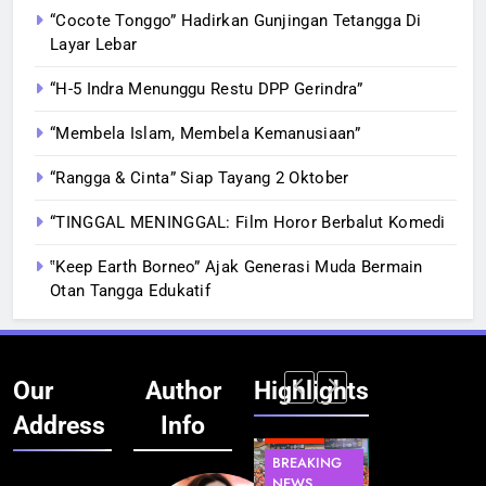
“Cocote Tonggo” Hadirkan Gunjingan Tetangga Di
Layar Lebar
“H-5 Indra Menunggu Restu DPP Gerindra”
“Membela Islam, Membela Kemanusiaan”
“Rangga & Cinta” Siap Tayang 2 Oktober
“TINGGAL MENINGGAL: Film Horor Berbalut Komedi
‟Keep Earth Borneo” Ajak Generasi Muda Bermain
Otan Tangga Edukatif
Our
Author
Highlights
Address
Info
BERITA
INFRASTRUKTUR
BERITA
BERITA
BREAKING
IT &
BREAKING
BREAKING
NEWS
TEKNOLOGI
NEWS
NEWS