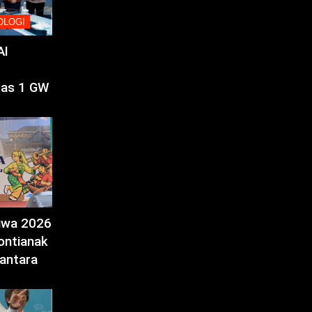
OLOGI
AI
tas 1 GW
tiwa 2026
ontianak
antara