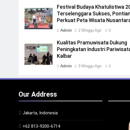
Festival Budaya Khatulistiwa 2
Terselenggara Sukses, Pontia
Perkuat Peta Wisata Nusantar
Admin
2 Minggu Ago
0
Kualitas Pramuwisata Dukung
Peningkatan Industri Pariwisata
Kalbar
Admin
3 Minggu Ago
0
Our Address
Jakarta, Indonesia
+62 813-9200-6714