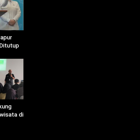
Dapur
Ditutup
kung
wisata di