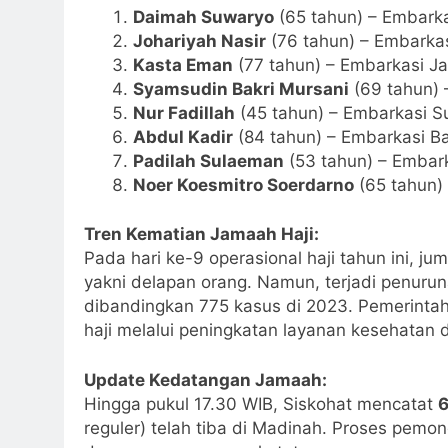
Daimah Suwaryo
(65 tahun) – Embarka
Johariyah Nasir
(76 tahun) – Embarkas
Kasta Eman
(77 tahun) – Embarkasi Ja
Syamsudin Bakri Mursani
(69 tahun) 
Nur Fadillah
(45 tahun) – Embarkasi S
Abdul Kadir
(84 tahun) – Embarkasi B
Padilah Sulaeman
(53 tahun) – Embar
Noer Koesmitro Soerdarno
(65 tahun)
Tren Kematian Jamaah Haji:
Pada hari ke-9 operasional haji tahun ini, 
yakni delapan orang. Namun, terjadi penurun
dibandingkan 775 kasus di 2023. Pemerinta
haji melalui peningkatan layanan kesehatan
Update Kedatangan Jamaah:
Hingga pukul 17.30 WIB, Siskohat mencatat
6
reguler) telah tiba di Madinah. Proses pemon