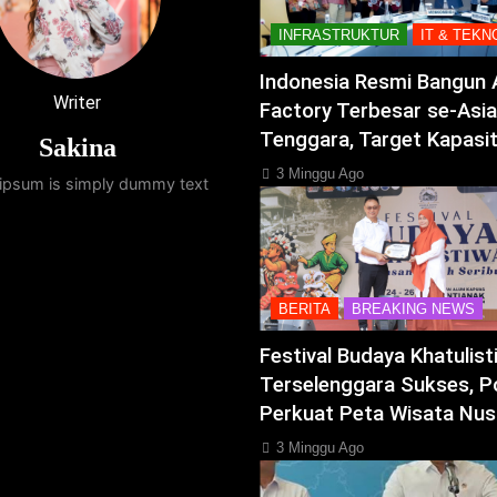
INFRASTRUKTUR
IT & TEKN
Indonesia Resmi Bangun 
Writer
Factory Terbesar se-Asia
Tenggara, Target Kapasi
Sakina
3 Minggu Ago
ipsum is simply dummy text
BERITA
BREAKING NEWS
Festival Budaya Khatulis
Terselenggara Sukses, P
Perkuat Peta Wisata Nus
3 Minggu Ago