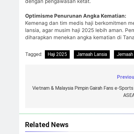
dengan pengawasan ketat.
Optimisme Penurunan Angka Kematian:
Kemenag dan tim medis haji berkomitmen mem
lansia, agar musim haji 2025 lebih aman. P
diharapkan menekan angka kematian di Tanah
Tagged:
Haji 2025
Jamaah Lansia
Jemaah 
Previou
Navigasi
pos
Vietnam & Malaysia Pimpin Gairah Fans e-Sports 
ASE
Related News