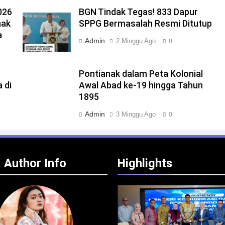
026
BGN Tindak Tegas! 833 Dapur
nak
SPPG Bermasalah Resmi Ditutup
a
Admin
2 Minggu Ago
0
Pontianak dalam Peta Kolonial
 di
Awal Abad ke-19 hingga Tahun
1895
Admin
3 Minggu Ago
0
Author Info
Highlights