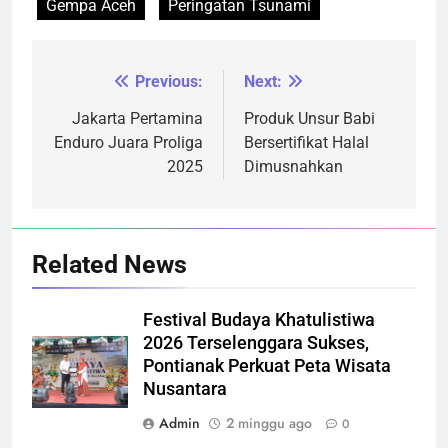
Gempa Aceh
Peringatan Tsunami
Previous:
Next:
Navigasi
pos
Jakarta Pertamina
Produk Unsur Babi
Enduro Juara Proliga
Bersertifikat Halal
2025
Dimusnahkan
Related News
Festival Budaya Khatulistiwa
2026 Terselenggara Sukses,
Pontianak Perkuat Peta Wisata
Nusantara
Admin
2 minggu ago
0