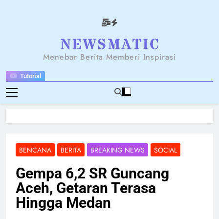
Skip
to
content
NEWSANTARA
Menebar Berita Memberi Inspirasi
Tutorial
BENCANA
BERITA
BREAKING NEWS
SOCIAL
Gempa 6,2 SR Guncang
Aceh, Getaran Terasa
Hingga Medan